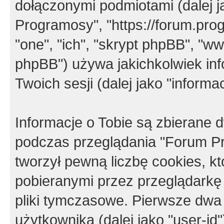
dołączonymi podmiotami (dalej j
Programosy", "https://forum.progr
"one", "ich", "skrypt phpBB", "
phpBB") używa jakichkolwiek in
Twoich sesji (dalej jako "informac
Informacje o Tobie są zbierane
podczas przeglądania "Forum P
tworzył pewną liczbę cookies, k
pobieranymi przez przeglądarkę
pliki tymczasowe. Pierwsze dwa 
użytkownika (dalej jako "user-id"