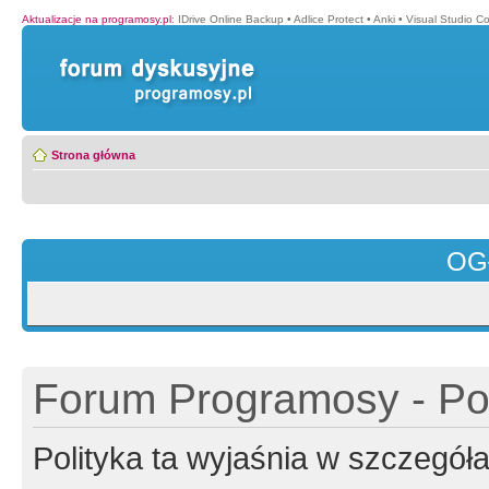
Aktualizacje na programosy.pl
:
IDrive Online Backup
•
Adlice Protect
•
Anki
•
Visual Studio C
Strona główna
OG
Forum Programosy - Pol
Polityka ta wyjaśnia w szczegó