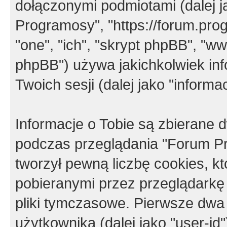
dołączonymi podmiotami (dalej j
Programosy", "https://forum.progr
"one", "ich", "skrypt phpBB", "
phpBB") używa jakichkolwiek in
Twoich sesji (dalej jako "informac
Informacje o Tobie są zbierane
podczas przeglądania "Forum P
tworzył pewną liczbę cookies, k
pobieranymi przez przeglądarkę
pliki tymczasowe. Pierwsze dwa 
użytkownika (dalej jako "user-id"