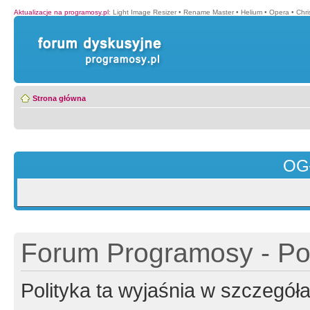
Aktualizacje na programosy.pl
:
Light Image Resizer
•
Rename Master
•
Helium
•
Opera
•
Chr
Strona główna
OG
Forum Programosy - Pol
Polityka ta wyjaśnia w szczegó