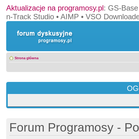
Aktualizacje na programosy.pl
:
GS-Base
n-Track Studio
•
AIMP
•
VSO Downloade
Strona główna
OG
Forum Programosy - Pol