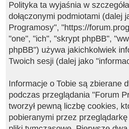
Polityka ta wyjaśnia w szczegó
dołączonymi podmiotami (dalej j
Programosy", "https://forum.progr
"one", "ich", "skrypt phpBB", "
phpBB") używa jakichkolwiek in
Twoich sesji (dalej jako "informac
Informacje o Tobie są zbierane
podczas przeglądania "Forum P
tworzył pewną liczbę cookies, k
pobieranymi przez przeglądarkę
pliki tymczasowe. Pierwsze dwa 