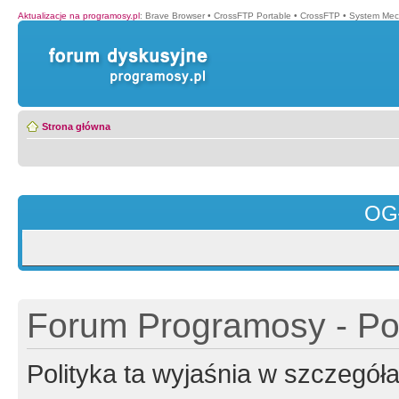
Aktualizacje na programosy.pl
:
Brave Browser
•
CrossFTP Portable
•
CrossFTP
•
System Mec
Strona główna
OG
Forum Programosy - Pol
Polityka ta wyjaśnia w szczegó