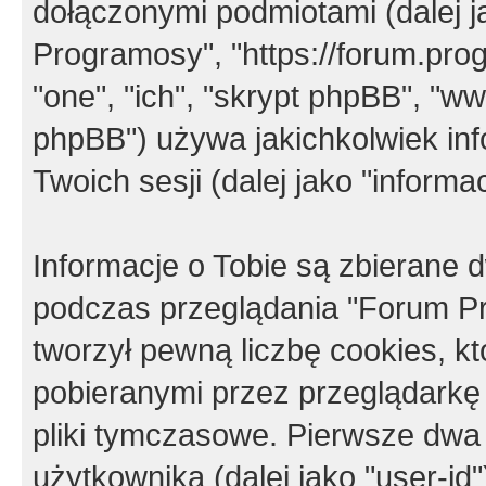
dołączonymi podmiotami (dalej j
Programosy", "https://forum.progr
"one", "ich", "skrypt phpBB", "
phpBB") używa jakichkolwiek in
Twoich sesji (dalej jako "informac
Informacje o Tobie są zbierane
podczas przeglądania "Forum P
tworzył pewną liczbę cookies, k
pobieranymi przez przeglądarkę
pliki tymczasowe. Pierwsze dwa 
użytkownika (dalej jako "user-id"