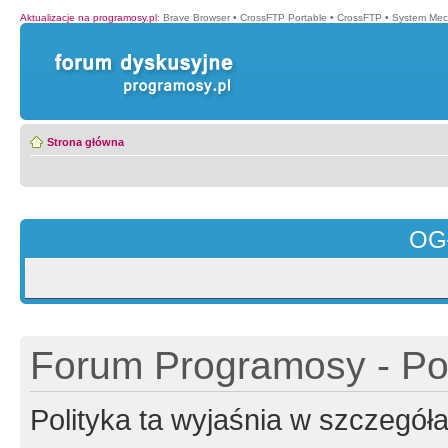
Aktualizacje na programosy.pl
:
Brave Browser
•
CrossFTP Portable
•
CrossFTP
•
System Mec
Strona główna
OG
Forum Programosy - Pol
Polityka ta wyjaśnia w szczegó