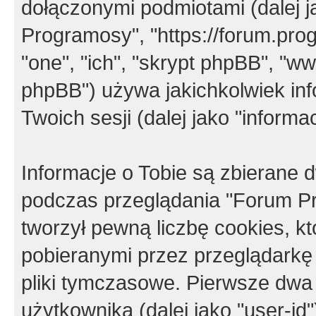
dołączonymi podmiotami (dalej j
Programosy", "https://forum.progr
"one", "ich", "skrypt phpBB", "
phpBB") używa jakichkolwiek in
Twoich sesji (dalej jako "informac
Informacje o Tobie są zbierane
podczas przeglądania "Forum P
tworzył pewną liczbę cookies, k
pobieranymi przez przeglądarkę
pliki tymczasowe. Pierwsze dwa 
użytkownika (dalej jako "user-id"