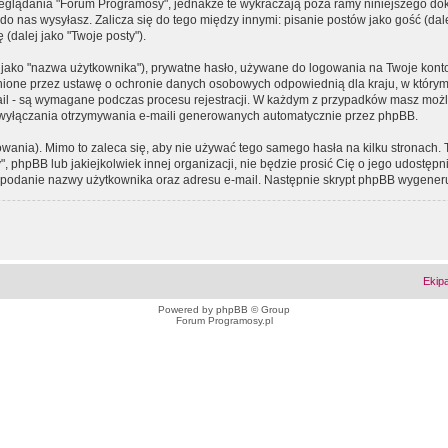
eglądania "Forum Programosy", jednakże te wykraczają poza ramy niniejszego d
 nas wysyłasz. Zalicza się do tego między innymi: pisanie postów jako gość (dalej
(dalej jako "Twoje posty").
 jako "nazwa użytkownika"), prywatne hasło, używane do logowania na Twoje konto (
ione przez ustawę o ochronie danych osobowych odpowiednią dla kraju, w którym z
e-mail - są wymagane podczas procesu rejestracji. W każdym z przypadków masz mo
 wyłączania otrzymywania e-maili generowanych automatycznie przez phpBB.
wania). Mimo to zaleca się, aby nie używać tego samego hasła na kilku stronach. 
phpBB lub jakiejkolwiek innej organizacji, nie będzie prosić Cię o jego udostępn
 o podanie nazwy użytkownika oraz adresu e-mail. Następnie skrypt phpBB wygener
Ekip
Powered by
phpBB
© Group
Forum Programosy.pl