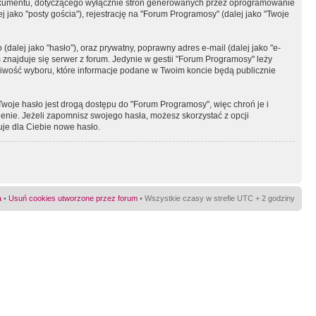
okumentu, dotyczącego wyłącznie stron generowanych przez oprogramowanie
 jako "posty gościa"), rejestrację na "Forum Programosy" (dalej jako "Twoje
dalej jako "hasło"), oraz prywatny, poprawny adres e-mail (dalej jako "e-
najduje się serwer z forum. Jedynie w gestii "Forum Programosy" leży
żliwość wyboru, które informacje podane w Twoim koncie będą publicznie
Twoje hasło jest drogą dostępu do "Forum Programosy", więc chroń je i
ienie. Jeżeli zapomnisz swojego hasła, możesz skorzystać z opcji
uje dla Ciebie nowe hasło.
a
•
Usuń cookies utworzone przez forum
• Wszystkie czasy w strefie UTC + 2 godziny