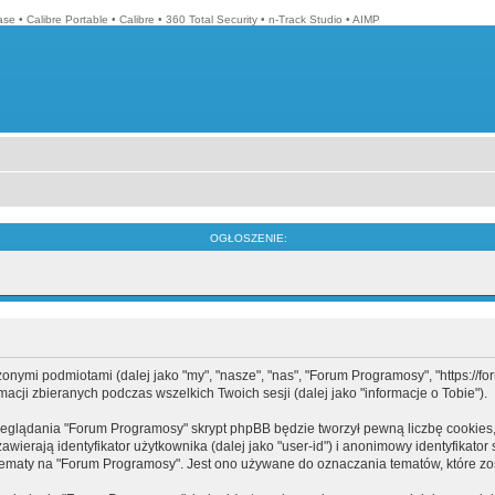
ase
•
Calibre Portable
•
Calibre
•
360 Total Security
•
n-Track Studio
•
AIMP
OGŁOSZENIE:
mi podmiotami (dalej jako "my", "nasze", "nas", "Forum Programosy", "https://forum
cji zbieranych podczas wszelkich Twoich sesji (dalej jako "informacje o Tobie").
eglądania "Forum Programosy" skrypt phpBB będzie tworzył pewną liczbę cookies,
ierają identyfikator użytkownika (dalej jako "user-id") i anonimowy identyfikator 
tematy na "Forum Programosy". Jest ono używane do oznaczania tematów, które zos