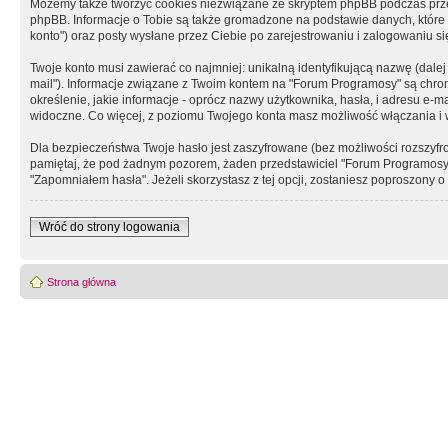
Możemy także tworzyć cookies niezwiązane ze skryptem phpBB podczas prz
phpBB. Informacje o Tobie są także gromadzone na podstawie danych, które do
konto") oraz posty wysłane przez Ciebie po zarejestrowaniu i zalogowaniu się 
Twoje konto musi zawierać co najmniej: unikalną identyfikującą nazwę (dalej
mail"). Informacje związane z Twoim kontem na "Forum Programosy" są chron
określenie, jakie informacje - oprócz nazwy użytkownika, hasła, i adresu 
widoczne. Co więcej, z poziomu Twojego konta masz możliwość włączania i
Dla bezpieczeństwa Twoje hasło jest zaszyfrowane (bez możliwości rozszyfro
pamiętaj, że pod żadnym pozorem, żaden przedstawiciel "Forum Programosy", 
"Zapomniałem hasła". Jeżeli skorzystasz z tej opcji, zostaniesz poproszony
Wróć do strony logowania
Strona główna