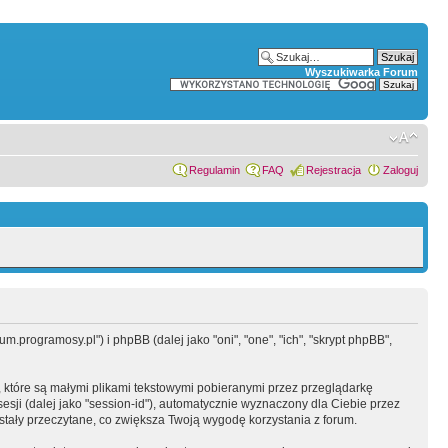
Wyszukiwarka Forum
Regulamin
FAQ
Rejestracja
Zaloguj
.programosy.pl") i phpBB (dalej jako "oni", "one", "ich", "skrypt phpBB",
 które są małymi plikami tekstowymi pobieranymi przez przeglądarkę
sesji (dalej jako "session-id"), automatycznie wyznaczony dla Ciebie przez
tały przeczytane, co zwiększa Twoją wygodę korzystania z forum.