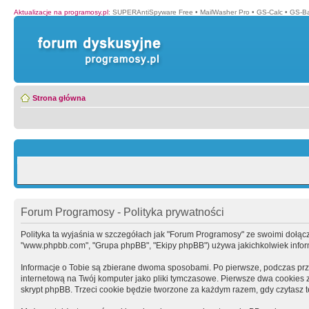
Aktualizacje na programosy.pl
:
SUPERAntiSpyware Free
•
MailWasher Pro
•
GS-Calc
•
GS-B
Strona główna
Forum Programosy - Polityka prywatności
Polityka ta wyjaśnia w szczegółach jak "Forum Programosy" ze swoimi dołączony
"www.phpbb.com", "Grupa phpBB", "Ekipy phpBB") używa jakichkolwiek informa
Informacje o Tobie są zbierane dwoma sposobami. Po pierwsze, podczas prz
internetową na Twój komputer jako pliki tymczasowe. Pierwsze dwa cookies zaw
skrypt phpBB. Trzeci cookie będzie tworzone za każdym razem, gdy czytasz 