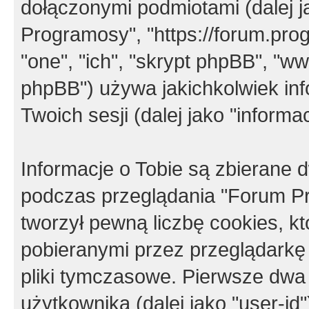
dołączonymi podmiotami (dalej j
Programosy", "https://forum.progr
"one", "ich", "skrypt phpBB", "
phpBB") używa jakichkolwiek in
Twoich sesji (dalej jako "informac
Informacje o Tobie są zbierane
podczas przeglądania "Forum P
tworzył pewną liczbę cookies, k
pobieranymi przez przeglądarkę
pliki tymczasowe. Pierwsze dwa 
użytkownika (dalej jako "user-id"