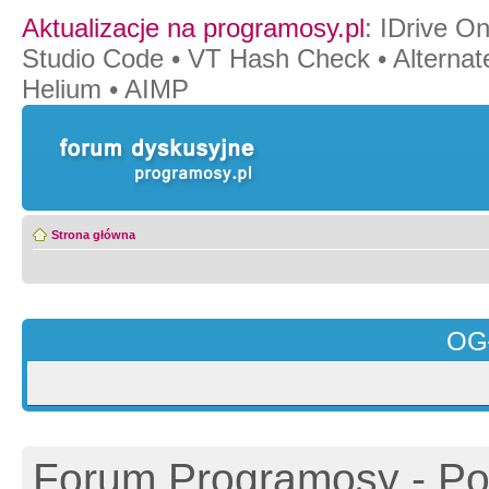
Aktualizacje na programosy.pl
:
IDrive O
Studio Code
•
VT Hash Check
•
Alternat
Helium
•
AIMP
Strona główna
OG
Forum Programosy - Pol