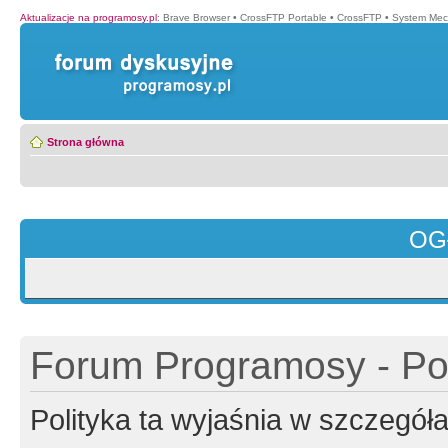
Aktualizacje na programosy.pl
:
Brave Browser
•
CrossFTP Portable
•
CrossFTP
•
System Mec
Strona główna
OG
Forum Programosy - Pol
Polityka ta wyjaśnia w szczegó