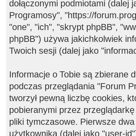
dołączonymi podmiotami (dalej j
Programosy", "https://forum.progr
"one", "ich", "skrypt phpBB", "
phpBB") używa jakichkolwiek in
Twoich sesji (dalej jako "informac
Informacje o Tobie są zbierane
podczas przeglądania "Forum P
tworzył pewną liczbę cookies, k
pobieranymi przez przeglądarkę
pliki tymczasowe. Pierwsze dwa 
użytkownika (dalej jako "user-id"