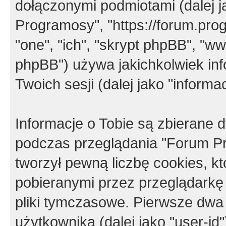
dołączonymi podmiotami (dalej j
Programosy", "https://forum.progr
"one", "ich", "skrypt phpBB", "
phpBB") używa jakichkolwiek in
Twoich sesji (dalej jako "informac
Informacje o Tobie są zbierane
podczas przeglądania "Forum P
tworzył pewną liczbę cookies, k
pobieranymi przez przeglądarkę
pliki tymczasowe. Pierwsze dwa 
użytkownika (dalej jako "user-id"