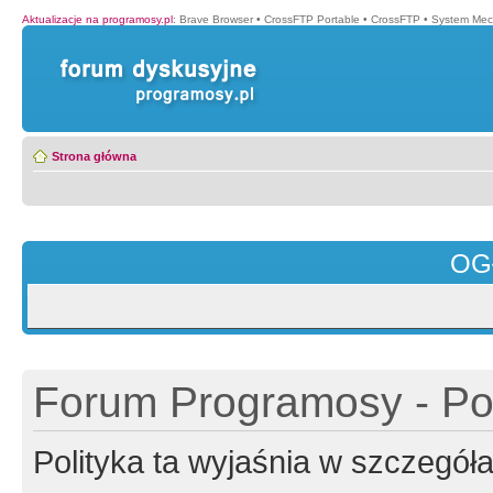
Aktualizacje na programosy.pl
:
Brave Browser
•
CrossFTP Portable
•
CrossFTP
•
System Mec
Strona główna
OG
Forum Programosy - Pol
Polityka ta wyjaśnia w szczegó