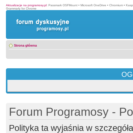
Aktualizacje na programosy.pl
:
Passmark OSFMount
•
Microsoft OneDrive
•
Chromium
•
Kasp
Grammarly for Chrome
Strona główna
OG
Forum Programosy - Pol
Polityka ta wyjaśnia w szczegó