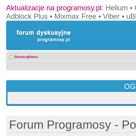
Aktualizacje na programosy.pl
:
Helium
•
Adblock Plus
•
Mixmax Free
•
Viber
•
uB
Strona główna
OG
Forum Programosy - Pol