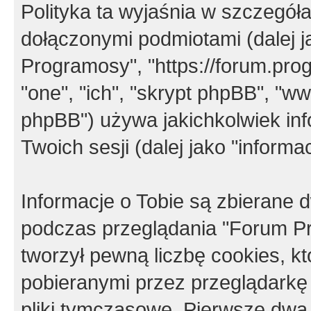
Polityka ta wyjaśnia w szczegó
dołączonymi podmiotami (dalej j
Programosy", "https://forum.progr
"one", "ich", "skrypt phpBB", "
phpBB") używa jakichkolwiek in
Twoich sesji (dalej jako "informac
Informacje o Tobie są zbierane
podczas przeglądania "Forum P
tworzył pewną liczbę cookies, k
pobieranymi przez przeglądarkę
pliki tymczasowe. Pierwsze dwa 