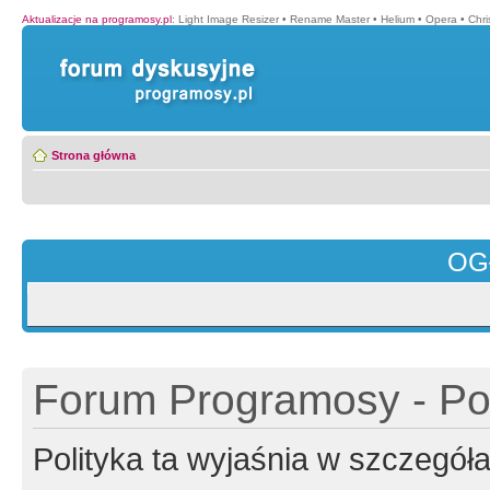
Aktualizacje na programosy.pl
:
Light Image Resizer
•
Rename Master
•
Helium
•
Opera
•
Chr
Strona główna
OG
Forum Programosy - Pol
Polityka ta wyjaśnia w szczegó