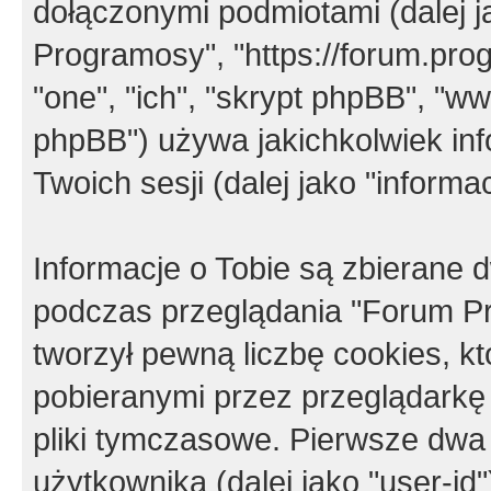
dołączonymi podmiotami (dalej j
Programosy", "https://forum.progr
"one", "ich", "skrypt phpBB", "
phpBB") używa jakichkolwiek in
Twoich sesji (dalej jako "informac
Informacje o Tobie są zbierane
podczas przeglądania "Forum P
tworzył pewną liczbę cookies, k
pobieranymi przez przeglądarkę
pliki tymczasowe. Pierwsze dwa 
użytkownika (dalej jako "user-id"