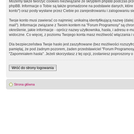
Możemy także tworzyć cookies niezwiązane ze skryptem phpBB podczas prz
phpBB. Informacje o Tobie są także gromadzone na podstawie danych, które do
konto") oraz posty wysłane przez Ciebie po zarejestrowaniu i zalogowaniu się 
Twoje konto musi zawierać co najmniej: unikalną identyfikującą nazwę (dalej
mail"). Informacje związane z Twoim kontem na "Forum Programosy" są chron
określenie, jakie informacje - oprócz nazwy użytkownika, hasła, i adresu 
widoczne. Co więcej, z poziomu Twojego konta masz możliwość włączania i
Dla bezpieczeństwa Twoje hasło jest zaszyfrowane (bez możliwości rozszyfro
pamiętaj, że pod żadnym pozorem, żaden przedstawiciel "Forum Programosy", 
"Zapomniałem hasła". Jeżeli skorzystasz z tej opcji, zostaniesz poproszony
Wróć do strony logowania
Strona główna