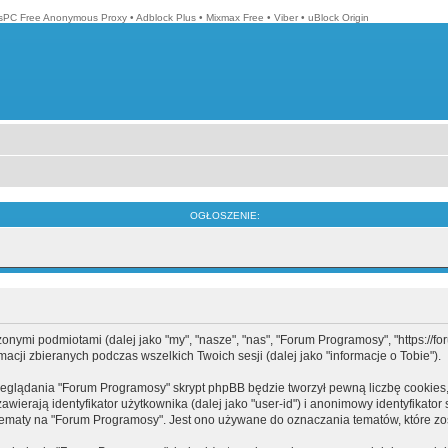
isPC Free Anonymous Proxy
•
Adblock Plus
•
Mixmax Free
•
Viber
•
uBlock Origin
OGŁOSZENIE:
mi podmiotami (dalej jako "my", "nasze", "nas", "Forum Programosy", "https://forum
cji zbieranych podczas wszelkich Twoich sesji (dalej jako "informacje o Tobie").
eglądania "Forum Programosy" skrypt phpBB będzie tworzył pewną liczbę cookies,
ierają identyfikator użytkownika (dalej jako "user-id") i anonimowy identyfikator 
tematy na "Forum Programosy". Jest ono używane do oznaczania tematów, które zos