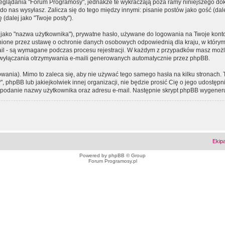
eglądania "Forum Programosy", jednakże te wykraczają poza ramy niniejszego d
 nas wysyłasz. Zalicza się do tego między innymi: pisanie postów jako gość (dalej
(dalej jako "Twoje posty").
 jako "nazwa użytkownika"), prywatne hasło, używane do logowania na Twoje konto (
ione przez ustawę o ochronie danych osobowych odpowiednią dla kraju, w którym z
e-mail - są wymagane podczas procesu rejestracji. W każdym z przypadków masz mo
 wyłączania otrzymywania e-maili generowanych automatycznie przez phpBB.
wania). Mimo to zaleca się, aby nie używać tego samego hasła na kilku stronach. 
phpBB lub jakiejkolwiek innej organizacji, nie będzie prosić Cię o jego udostępn
 o podanie nazwy użytkownika oraz adresu e-mail. Następnie skrypt phpBB wygener
Ekip
Powered by
phpBB
© Group
Forum Programosy.pl