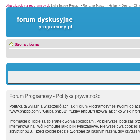
Aktualizacje na programosy.pl
:
Light Image Resizer
•
Rename Master
•
Helium
•
Opera
•
Chr
Strona główna
Forum Programosy - Polityka prywatności
Polityka ta wyjaśnia w szczegółach jak "Forum Programosy" ze swoimi dołączony
"www.phpbb.com", "Grupa phpBB", "Ekipy phpBB") używa jakichkolwiek informa
Informacje o Tobie są zbierane dwoma sposobami. Po pierwsze, podczas prz
internetową na Twój komputer jako pliki tymczasowe. Pierwsze dwa cookies zaw
skrypt phpBB. Trzeci cookie będzie tworzone za każdym razem, gdy czytasz 