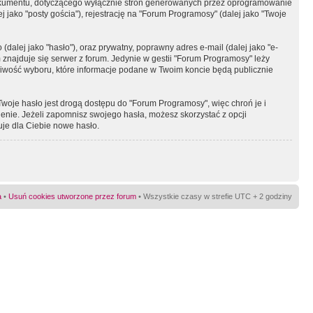
okumentu, dotyczącego wyłącznie stron generowanych przez oprogramowanie
 jako "posty gościa"), rejestrację na "Forum Programosy" (dalej jako "Twoje
dalej jako "hasło"), oraz prywatny, poprawny adres e-mail (dalej jako "e-
najduje się serwer z forum. Jedynie w gestii "Forum Programosy" leży
żliwość wyboru, które informacje podane w Twoim koncie będą publicznie
Twoje hasło jest drogą dostępu do "Forum Programosy", więc chroń je i
ienie. Jeżeli zapomnisz swojego hasła, możesz skorzystać z opcji
uje dla Ciebie nowe hasło.
a
•
Usuń cookies utworzone przez forum
• Wszystkie czasy w strefie UTC + 2 godziny