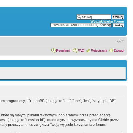
Wyszukiwarka Forum
Regulamin
FAQ
Rejestracja
Zaloguj
.programosy.pl") i phpBB (dalej jako "oni", "one", "ich", "skrypt phpBB",
 które są małymi plikami tekstowymi pobieranymi przez przeglądarkę
sesji (dalej jako "session-id"), automatycznie wyznaczony dla Ciebie przez
tały przeczytane, co zwiększa Twoją wygodę korzystania z forum.