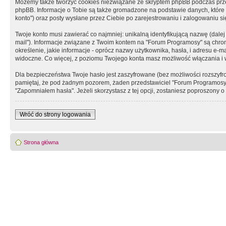
Możemy także tworzyć cookies niezwiązane ze skryptem phpBB podczas prz
phpBB. Informacje o Tobie są także gromadzone na podstawie danych, które do
konto") oraz posty wysłane przez Ciebie po zarejestrowaniu i zalogowaniu się 
Twoje konto musi zawierać co najmniej: unikalną identyfikującą nazwę (dalej
mail"). Informacje związane z Twoim kontem na "Forum Programosy" są chron
określenie, jakie informacje - oprócz nazwy użytkownika, hasła, i adresu 
widoczne. Co więcej, z poziomu Twojego konta masz możliwość włączania i
Dla bezpieczeństwa Twoje hasło jest zaszyfrowane (bez możliwości rozszyfro
pamiętaj, że pod żadnym pozorem, żaden przedstawiciel "Forum Programosy", 
"Zapomniałem hasła". Jeżeli skorzystasz z tej opcji, zostaniesz poproszony
Wróć do strony logowania
Strona główna