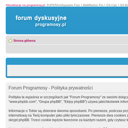
Aktualizacje na programosy.pl
:
SUPERAntiSpyware Free
•
MailWasher Pro
•
GS-Calc
•
GS-B
Strona główna
Forum Programosy - Polityka prywatności
Polityka ta wyjaśnia w szczegółach jak "Forum Programosy" ze swoimi dołączony
"www.phpbb.com", "Grupa phpBB", "Ekipy phpBB") używa jakichkolwiek informa
Informacje o Tobie są zbierane dwoma sposobami. Po pierwsze, podczas prz
internetową na Twój komputer jako pliki tymczasowe. Pierwsze dwa cookies zaw
skrypt phpBB. Trzeci cookie będzie tworzone za każdym razem, gdy czytasz 