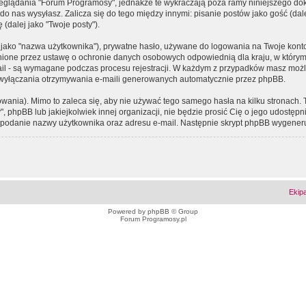
eglądania "Forum Programosy", jednakże te wykraczają poza ramy niniejszego d
 nas wysyłasz. Zalicza się do tego między innymi: pisanie postów jako gość (dalej
(dalej jako "Twoje posty").
 jako "nazwa użytkownika"), prywatne hasło, używane do logowania na Twoje konto (
ione przez ustawę o ochronie danych osobowych odpowiednią dla kraju, w którym z
e-mail - są wymagane podczas procesu rejestracji. W każdym z przypadków masz mo
 wyłączania otrzymywania e-maili generowanych automatycznie przez phpBB.
wania). Mimo to zaleca się, aby nie używać tego samego hasła na kilku stronach. 
phpBB lub jakiejkolwiek innej organizacji, nie będzie prosić Cię o jego udostępn
 o podanie nazwy użytkownika oraz adresu e-mail. Następnie skrypt phpBB wygener
Ekip
Powered by
phpBB
© Group
Forum Programosy.pl