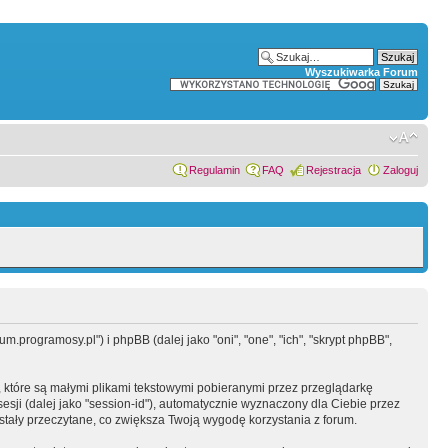
Wyszukiwarka Forum
Regulamin
FAQ
Rejestracja
Zaloguj
.programosy.pl") i phpBB (dalej jako "oni", "one", "ich", "skrypt phpBB",
 które są małymi plikami tekstowymi pobieranymi przez przeglądarkę
sesji (dalej jako "session-id"), automatycznie wyznaczony dla Ciebie przez
tały przeczytane, co zwiększa Twoją wygodę korzystania z forum.