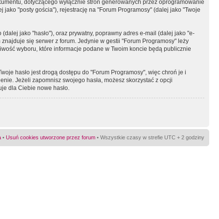
okumentu, dotyczącego wyłącznie stron generowanych przez oprogramowanie
 jako "posty gościa"), rejestrację na "Forum Programosy" (dalej jako "Twoje
dalej jako "hasło"), oraz prywatny, poprawny adres e-mail (dalej jako "e-
najduje się serwer z forum. Jedynie w gestii "Forum Programosy" leży
żliwość wyboru, które informacje podane w Twoim koncie będą publicznie
Twoje hasło jest drogą dostępu do "Forum Programosy", więc chroń je i
ienie. Jeżeli zapomnisz swojego hasła, możesz skorzystać z opcji
uje dla Ciebie nowe hasło.
a
•
Usuń cookies utworzone przez forum
• Wszystkie czasy w strefie UTC + 2 godziny