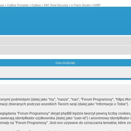
ase
•
Calibre Portable
•
Calibre
•
360 Total Security
•
n-Track Studio
•
AIMP
OGŁOSZENIE:
mi podmiotami (dalej jako "my", "nasze", "nas", "Forum Programosy", "https://forum
cji zbieranych podczas wszelkich Twoich sesji (dalej jako "informacje o Tobie").
eglądania "Forum Programosy" skrypt phpBB będzie tworzył pewną liczbę cookies,
ierają identyfikator użytkownika (dalej jako "user-id") i anonimowy identyfikator 
tematy na "Forum Programosy". Jest ono używane do oznaczania tematów, które zos