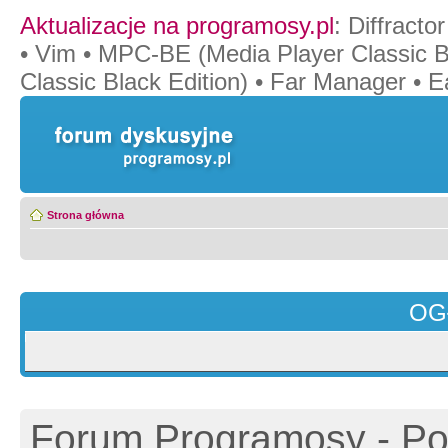
Aktualizacje na programosy.pl
:
Diffractor
•
Vim
•
MPC-BE (Media Player Classic Bl
Classic Black Edition)
•
Far Manager
•
E
Strona główna
OG
Forum Programosy - Pol