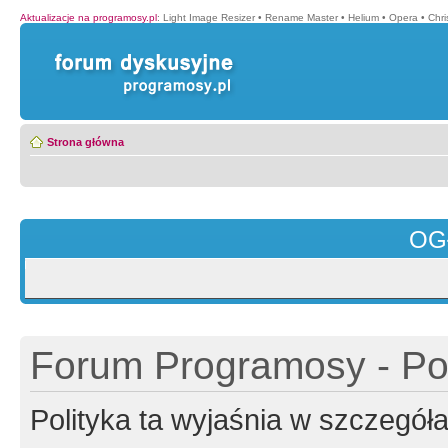
Aktualizacje na programosy.pl
:
Light Image Resizer
•
Rename Master
•
Helium
•
Opera
•
Chr
Strona główna
OG
Forum Programosy - Pol
Polityka ta wyjaśnia w szczegó