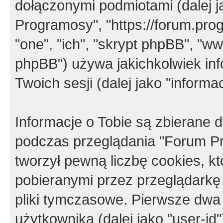
dołączonymi podmiotami (dalej j
Programosy", "https://forum.progr
"one", "ich", "skrypt phpBB", "
phpBB") używa jakichkolwiek in
Twoich sesji (dalej jako "informac
Informacje o Tobie są zbierane
podczas przeglądania "Forum P
tworzył pewną liczbę cookies, k
pobieranymi przez przeglądarkę
pliki tymczasowe. Pierwsze dwa 
użytkownika (dalej jako "user-id"