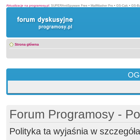
Aktualizacje na programosy.pl
:
SUPERAntiSpyware Free
•
MailWasher Pro
•
GS-Calc
•
GS-B
Strona główna
OG
Forum Programosy - Pol
Polityka ta wyjaśnia w szczegó