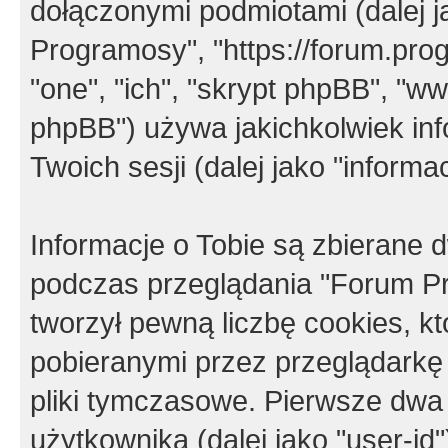
dołączonymi podmiotami (dalej j
Programosy", "https://forum.progr
"one", "ich", "skrypt phpBB", "
phpBB") używa jakichkolwiek in
Twoich sesji (dalej jako "informac
Informacje o Tobie są zbierane
podczas przeglądania "Forum P
tworzył pewną liczbę cookies, k
pobieranymi przez przeglądarkę
pliki tymczasowe. Pierwsze dwa 
użytkownika (dalej jako "user-id"