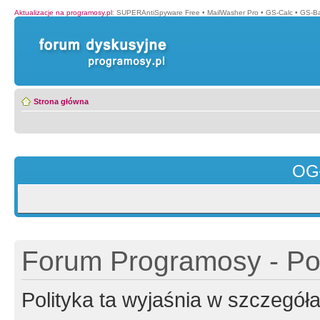
Aktualizacje na programosy.pl
:
SUPERAntiSpyware Free
•
MailWasher Pro
•
GS-Calc
•
GS-B
Strona główna
OG
Forum Programosy - Pol
Polityka ta wyjaśnia w szczegó