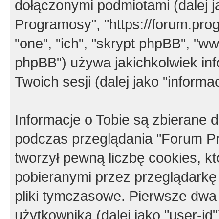
dołączonymi podmiotami (dalej j
Programosy", "https://forum.progr
"one", "ich", "skrypt phpBB", "
phpBB") używa jakichkolwiek in
Twoich sesji (dalej jako "informac
Informacje o Tobie są zbierane
podczas przeglądania "Forum P
tworzył pewną liczbę cookies, k
pobieranymi przez przeglądarkę
pliki tymczasowe. Pierwsze dwa 
użytkownika (dalej jako "user-id"