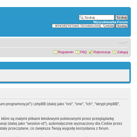
Wyszukiwarka Forum
Regulamin
FAQ
Rejestracja
Zaloguj
.programosy.pl") i phpBB (dalej jako "oni", "one", "ich", "skrypt phpBB",
 które są małymi plikami tekstowymi pobieranymi przez przeglądarkę
sesji (dalej jako "session-id"), automatycznie wyznaczony dla Ciebie przez
tały przeczytane, co zwiększa Twoją wygodę korzystania z forum.