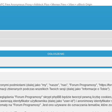
isPC Free Anonymous Proxy
•
Adblock Plus
•
Mixmax Free
•
Viber
•
uBlock Origin
OGŁOSZENIE:
mi podmiotami (dalej jako "my", "nasze", "nas", "Forum Programosy", "https://forum
cji zbieranych podczas wszelkich Twoich sesji (dalej jako "informacje o Tobie").
eglądania "Forum Programosy" skrypt phpBB będzie tworzył pewną liczbę cookies,
ierają identyfikator użytkownika (dalej jako "user-id") i anonimowy identyfikator 
tematy na "Forum Programosy". Jest ono używane do oznaczania tematów, które zos