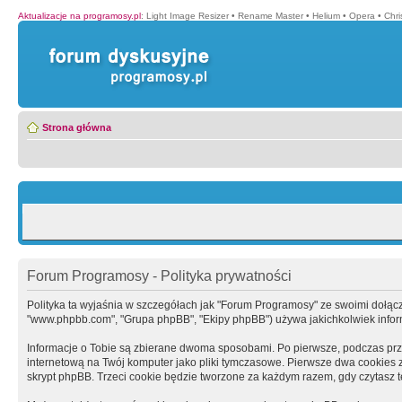
Aktualizacje na programosy.pl
:
Light Image Resizer
•
Rename Master
•
Helium
•
Opera
•
Chr
Strona główna
Forum Programosy - Polityka prywatności
Polityka ta wyjaśnia w szczegółach jak "Forum Programosy" ze swoimi dołączony
"www.phpbb.com", "Grupa phpBB", "Ekipy phpBB") używa jakichkolwiek informa
Informacje o Tobie są zbierane dwoma sposobami. Po pierwsze, podczas prz
internetową na Twój komputer jako pliki tymczasowe. Pierwsze dwa cookies zaw
skrypt phpBB. Trzeci cookie będzie tworzone za każdym razem, gdy czytasz 