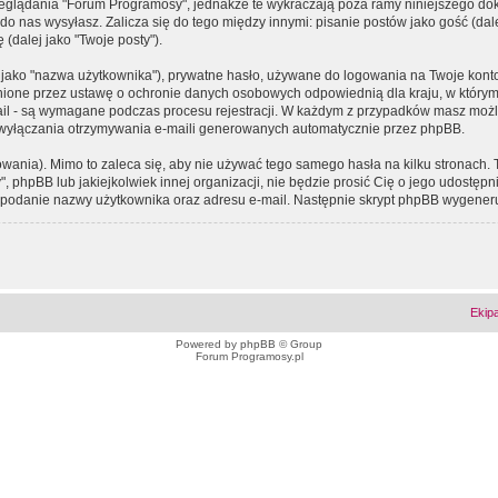
eglądania "Forum Programosy", jednakże te wykraczają poza ramy niniejszego d
 nas wysyłasz. Zalicza się do tego między innymi: pisanie postów jako gość (dalej
(dalej jako "Twoje posty").
 jako "nazwa użytkownika"), prywatne hasło, używane do logowania na Twoje konto (
ione przez ustawę o ochronie danych osobowych odpowiednią dla kraju, w którym z
e-mail - są wymagane podczas procesu rejestracji. W każdym z przypadków masz mo
 wyłączania otrzymywania e-maili generowanych automatycznie przez phpBB.
wania). Mimo to zaleca się, aby nie używać tego samego hasła na kilku stronach. 
phpBB lub jakiejkolwiek innej organizacji, nie będzie prosić Cię o jego udostępn
 o podanie nazwy użytkownika oraz adresu e-mail. Następnie skrypt phpBB wygener
Ekip
Powered by
phpBB
© Group
Forum Programosy.pl