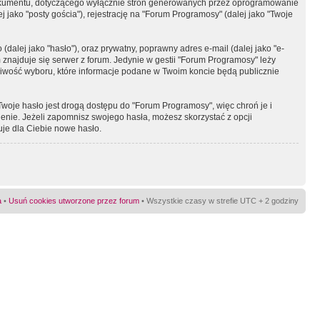
okumentu, dotyczącego wyłącznie stron generowanych przez oprogramowanie
 jako "posty gościa"), rejestrację na "Forum Programosy" (dalej jako "Twoje
dalej jako "hasło"), oraz prywatny, poprawny adres e-mail (dalej jako "e-
najduje się serwer z forum. Jedynie w gestii "Forum Programosy" leży
żliwość wyboru, które informacje podane w Twoim koncie będą publicznie
Twoje hasło jest drogą dostępu do "Forum Programosy", więc chroń je i
ienie. Jeżeli zapomnisz swojego hasła, możesz skorzystać z opcji
uje dla Ciebie nowe hasło.
a
•
Usuń cookies utworzone przez forum
• Wszystkie czasy w strefie UTC + 2 godziny