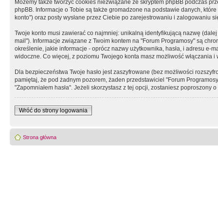
Możemy także tworzyć cookies niezwiązane ze skryptem phpBB podczas prz
phpBB. Informacje o Tobie są także gromadzone na podstawie danych, które do
konto") oraz posty wysłane przez Ciebie po zarejestrowaniu i zalogowaniu się 
Twoje konto musi zawierać co najmniej: unikalną identyfikującą nazwę (dalej
mail"). Informacje związane z Twoim kontem na "Forum Programosy" są chron
określenie, jakie informacje - oprócz nazwy użytkownika, hasła, i adresu 
widoczne. Co więcej, z poziomu Twojego konta masz możliwość włączania i
Dla bezpieczeństwa Twoje hasło jest zaszyfrowane (bez możliwości rozszyfro
pamiętaj, że pod żadnym pozorem, żaden przedstawiciel "Forum Programosy", 
"Zapomniałem hasła". Jeżeli skorzystasz z tej opcji, zostaniesz poproszony
Wróć do strony logowania
Strona główna