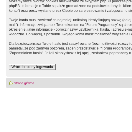
Możemy także tworzyć cookies niezwiązane ze skryptem phpBB podczas prz
phpBB. Informacje o Tobie są także gromadzone na podstawie danych, które do
konto") oraz posty wysłane przez Ciebie po zarejestrowaniu i zalogowaniu się 
Twoje konto musi zawierać co najmniej: unikalną identyfikującą nazwę (dalej
mail"). Informacje związane z Twoim kontem na "Forum Programosy" są chron
określenie, jakie informacje - oprócz nazwy użytkownika, hasła, i adresu 
widoczne. Co więcej, z poziomu Twojego konta masz możliwość włączania i
Dla bezpieczeństwa Twoje hasło jest zaszyfrowane (bez możliwości rozszyfro
pamiętaj, że pod żadnym pozorem, żaden przedstawiciel "Forum Programosy", 
"Zapomniałem hasła". Jeżeli skorzystasz z tej opcji, zostaniesz poproszony
Wróć do strony logowania
Strona główna