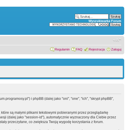
Wyszukiwarka Forum
Regulamin
FAQ
Rejestracja
Zaloguj
.programosy.pl") i phpBB (dalej jako "oni", "one", "ich", "skrypt phpBB",
 które są małymi plikami tekstowymi pobieranymi przez przeglądarkę
sesji (dalej jako "session-id"), automatycznie wyznaczony dla Ciebie przez
tały przeczytane, co zwiększa Twoją wygodę korzystania z forum.