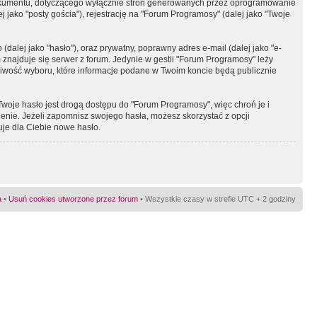
okumentu, dotyczącego wyłącznie stron generowanych przez oprogramowanie
 jako "posty gościa"), rejestrację na "Forum Programosy" (dalej jako "Twoje
dalej jako "hasło"), oraz prywatny, poprawny adres e-mail (dalej jako "e-
najduje się serwer z forum. Jedynie w gestii "Forum Programosy" leży
żliwość wyboru, które informacje podane w Twoim koncie będą publicznie
Twoje hasło jest drogą dostępu do "Forum Programosy", więc chroń je i
ienie. Jeżeli zapomnisz swojego hasła, możesz skorzystać z opcji
uje dla Ciebie nowe hasło.
a
•
Usuń cookies utworzone przez forum
• Wszystkie czasy w strefie UTC + 2 godziny