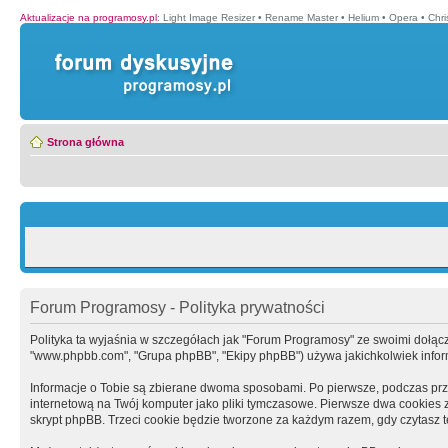
Aktualizacje na programosy.pl
:
Light Image Resizer
•
Rename Master
•
Helium
•
Opera
•
Chr
Strona główna
Forum Programosy - Polityka prywatności
Polityka ta wyjaśnia w szczegółach jak "Forum Programosy" ze swoimi dołączony
"www.phpbb.com", "Grupa phpBB", "Ekipy phpBB") używa jakichkolwiek informa
Informacje o Tobie są zbierane dwoma sposobami. Po pierwsze, podczas prz
internetową na Twój komputer jako pliki tymczasowe. Pierwsze dwa cookies zaw
skrypt phpBB. Trzeci cookie będzie tworzone za każdym razem, gdy czytasz 