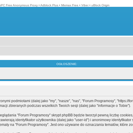
isPC Free Anonymous Proxy
•
Adblock Plus
•
Mixmax Free
•
Viber
•
uBlock Origin
OGŁOSZENIE:
mi podmiotami (dalej jako "my", "nasze", "nas", "Forum Programosy", "https://forum
cji zbieranych podczas wszelkich Twoich sesji (dalej jako "informacje o Tobie").
eglądania "Forum Programosy" skrypt phpBB będzie tworzył pewną liczbę cookies,
ierają identyfikator użytkownika (dalej jako "user-id") i anonimowy identyfikator 
tematy na "Forum Programosy". Jest ono używane do oznaczania tematów, które zos