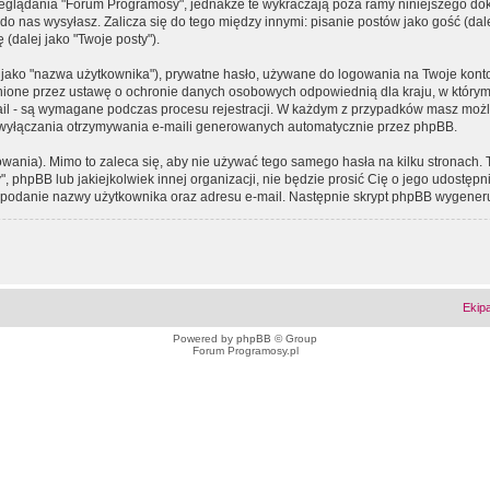
eglądania "Forum Programosy", jednakże te wykraczają poza ramy niniejszego d
 nas wysyłasz. Zalicza się do tego między innymi: pisanie postów jako gość (dalej
(dalej jako "Twoje posty").
 jako "nazwa użytkownika"), prywatne hasło, używane do logowania na Twoje konto (
ione przez ustawę o ochronie danych osobowych odpowiednią dla kraju, w którym z
e-mail - są wymagane podczas procesu rejestracji. W każdym z przypadków masz mo
 wyłączania otrzymywania e-maili generowanych automatycznie przez phpBB.
wania). Mimo to zaleca się, aby nie używać tego samego hasła na kilku stronach. 
phpBB lub jakiejkolwiek innej organizacji, nie będzie prosić Cię o jego udostępn
 o podanie nazwy użytkownika oraz adresu e-mail. Następnie skrypt phpBB wygener
Ekip
Powered by
phpBB
© Group
Forum Programosy.pl