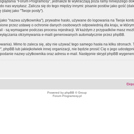
eglądania "Forum Programosy", jednakże te wykraczają poza ramy niniejszego d
 nas wysyłasz. Zalicza się do tego między innymi: pisanie postów jako gość (dalej
(dalej jako "Twoje posty").
 jako "nazwa użytkownika"), prywatne hasło, używane do logowania na Twoje konto (
ione przez ustawę o ochronie danych osobowych odpowiednią dla kraju, w którym z
e-mail - są wymagane podczas procesu rejestracji. W każdym z przypadków masz mo
 wyłączania otrzymywania e-maili generowanych automatycznie przez phpBB.
wania). Mimo to zaleca się, aby nie używać tego samego hasła na kilku stronach. 
phpBB lub jakiejkolwiek innej organizacji, nie będzie prosić Cię o jego udostępn
 o podanie nazwy użytkownika oraz adresu e-mail. Następnie skrypt phpBB wygener
Ekip
Powered by
phpBB
© Group
Forum Programosy.pl