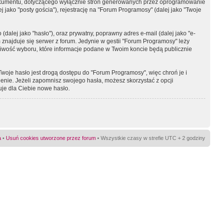
okumentu, dotyczącego wyłącznie stron generowanych przez oprogramowanie
 jako "posty gościa"), rejestrację na "Forum Programosy" (dalej jako "Twoje
dalej jako "hasło"), oraz prywatny, poprawny adres e-mail (dalej jako "e-
najduje się serwer z forum. Jedynie w gestii "Forum Programosy" leży
żliwość wyboru, które informacje podane w Twoim koncie będą publicznie
Twoje hasło jest drogą dostępu do "Forum Programosy", więc chroń je i
ienie. Jeżeli zapomnisz swojego hasła, możesz skorzystać z opcji
uje dla Ciebie nowe hasło.
a
•
Usuń cookies utworzone przez forum
• Wszystkie czasy w strefie UTC + 2 godziny