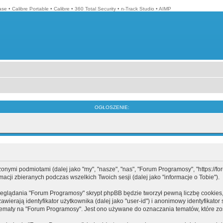
ase
•
Calibre Portable
•
Calibre
•
360 Total Security
•
n-Track Studio
•
AIMP
OGŁOSZENIE:
mi podmiotami (dalej jako "my", "nasze", "nas", "Forum Programosy", "https://forum
cji zbieranych podczas wszelkich Twoich sesji (dalej jako "informacje o Tobie").
eglądania "Forum Programosy" skrypt phpBB będzie tworzył pewną liczbę cookies,
ierają identyfikator użytkownika (dalej jako "user-id") i anonimowy identyfikator 
tematy na "Forum Programosy". Jest ono używane do oznaczania tematów, które zos