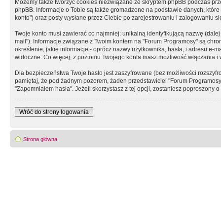
Możemy także tworzyć cookies niezwiązane ze skryptem phpBB podczas prz
phpBB. Informacje o Tobie są także gromadzone na podstawie danych, które do
konto") oraz posty wysłane przez Ciebie po zarejestrowaniu i zalogowaniu się 
Twoje konto musi zawierać co najmniej: unikalną identyfikującą nazwę (dalej
mail"). Informacje związane z Twoim kontem na "Forum Programosy" są chron
określenie, jakie informacje - oprócz nazwy użytkownika, hasła, i adresu 
widoczne. Co więcej, z poziomu Twojego konta masz możliwość włączania i
Dla bezpieczeństwa Twoje hasło jest zaszyfrowane (bez możliwości rozszyfro
pamiętaj, że pod żadnym pozorem, żaden przedstawiciel "Forum Programosy", 
"Zapomniałem hasła". Jeżeli skorzystasz z tej opcji, zostaniesz poproszony
Wróć do strony logowania
Strona główna