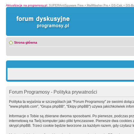
Aktualizacje na programosy.pl
:
SUPERAntiSpyware Free
•
MailWasher Pro
•
GS-Calc
•
GS-B
Strona główna
Forum Programosy - Polityka prywatności
Polityka ta wyjaśnia w szczegółach jak "Forum Programosy" ze swoimi dołączony
"www.phpbb.com", "Grupa phpBB", "Ekipy phpBB") używa jakichkolwiek informa
Informacje o Tobie są zbierane dwoma sposobami. Po pierwsze, podczas prz
internetową na Twój komputer jako pliki tymczasowe. Pierwsze dwa cookies zaw
skrypt phpBB. Trzeci cookie będzie tworzone za każdym razem, gdy czytasz 