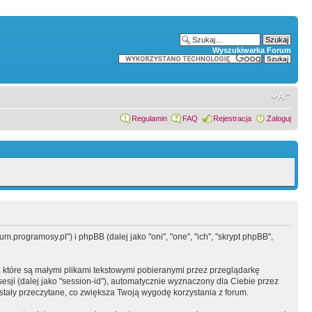
Wyszukiwarka Forum
Regulamin
FAQ
Rejestracja
Zaloguj
.programosy.pl") i phpBB (dalej jako "oni", "one", "ich", "skrypt phpBB",
 które są małymi plikami tekstowymi pobieranymi przez przeglądarkę
sesji (dalej jako "session-id"), automatycznie wyznaczony dla Ciebie przez
tały przeczytane, co zwiększa Twoją wygodę korzystania z forum.