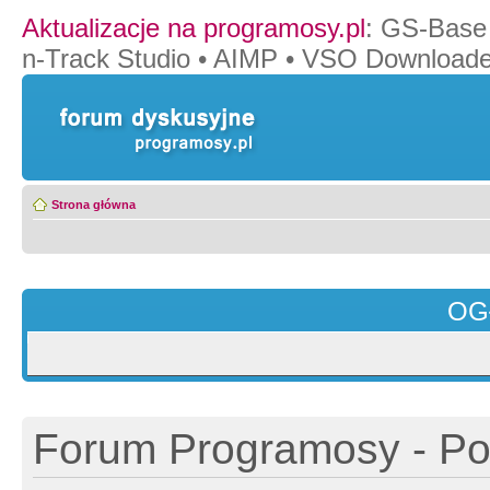
Aktualizacje na programosy.pl
:
GS-Base
n-Track Studio
•
AIMP
•
VSO Downloade
Strona główna
OG
Forum Programosy - Pol