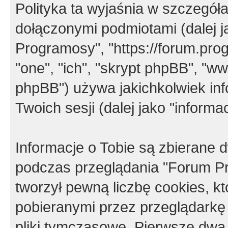
Polityka ta wyjaśnia w szczegó
dołączonymi podmiotami (dalej j
Programosy", "https://forum.progr
"one", "ich", "skrypt phpBB", "
phpBB") używa jakichkolwiek in
Twoich sesji (dalej jako "informac
Informacje o Tobie są zbierane
podczas przeglądania "Forum P
tworzył pewną liczbę cookies, k
pobieranymi przez przeglądarkę
pliki tymczasowe. Pierwsze dwa 