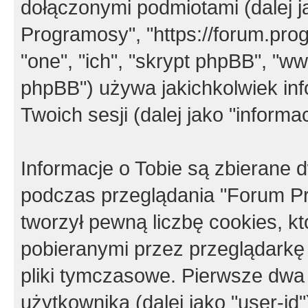
dołączonymi podmiotami (dalej j
Programosy", "https://forum.progr
"one", "ich", "skrypt phpBB", "
phpBB") używa jakichkolwiek in
Twoich sesji (dalej jako "informac
Informacje o Tobie są zbierane
podczas przeglądania "Forum P
tworzył pewną liczbę cookies, k
pobieranymi przez przeglądarkę
pliki tymczasowe. Pierwsze dwa 
użytkownika (dalej jako "user-id"