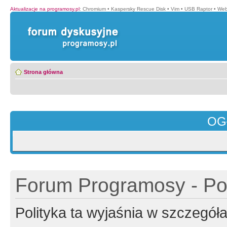
Aktualizacje na programosy.pl
:
Chromium
•
Kaspersky Rescue Disk
•
Vim
•
USB Raptor
•
Web
Strona główna
OG
Forum Programosy - Pol
Polityka ta wyjaśnia w szczegó