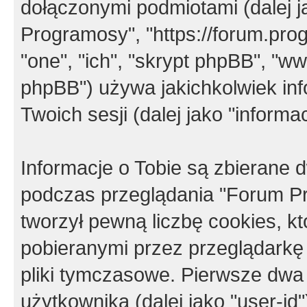
dołączonymi podmiotami (dalej j
Programosy", "https://forum.progr
"one", "ich", "skrypt phpBB", "
phpBB") używa jakichkolwiek in
Twoich sesji (dalej jako "informac
Informacje o Tobie są zbierane
podczas przeglądania "Forum P
tworzył pewną liczbę cookies, k
pobieranymi przez przeglądarkę
pliki tymczasowe. Pierwsze dwa 
użytkownika (dalej jako "user-id"