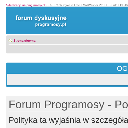
Aktualizacje na programosy.pl
:
SUPERAntiSpyware Free
•
MailWasher Pro
•
GS-Calc
•
GS-B
Strona główna
OG
Forum Programosy - Pol
Polityka ta wyjaśnia w szczegó