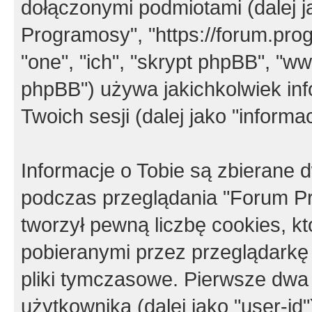
dołączonymi podmiotami (dalej j
Programosy", "https://forum.progr
"one", "ich", "skrypt phpBB", "
phpBB") używa jakichkolwiek in
Twoich sesji (dalej jako "informac
Informacje o Tobie są zbierane
podczas przeglądania "Forum P
tworzył pewną liczbę cookies, k
pobieranymi przez przeglądarkę
pliki tymczasowe. Pierwsze dwa 
użytkownika (dalej jako "user-id"