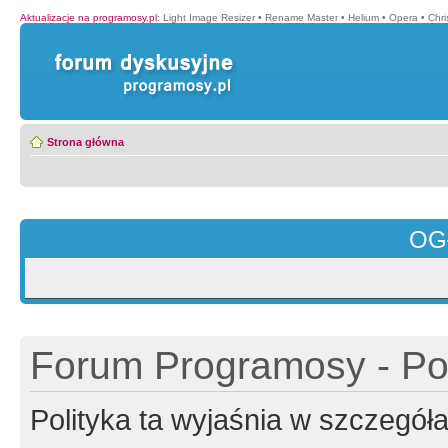
Aktualizacje na programosy.pl
:
Light Image Resizer
•
Rename Master
•
Helium
•
Opera
•
Chr
Strona główna
OG
Forum Programosy - Pol
Polityka ta wyjaśnia w szczegó