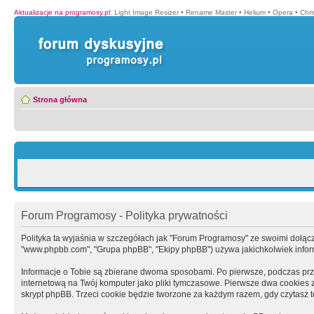
Aktualizacje na programosy.pl
:
Light Image Resizer
•
Rename Master
•
Helium
•
Opera
•
Chr
Strona główna
Forum Programosy - Polityka prywatności
Polityka ta wyjaśnia w szczegółach jak "Forum Programosy" ze swoimi dołączony
"www.phpbb.com", "Grupa phpBB", "Ekipy phpBB") używa jakichkolwiek informa
Informacje o Tobie są zbierane dwoma sposobami. Po pierwsze, podczas prz
internetową na Twój komputer jako pliki tymczasowe. Pierwsze dwa cookies zaw
skrypt phpBB. Trzeci cookie będzie tworzone za każdym razem, gdy czytasz 