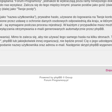
eglądania "Forum Programosy", jednakże te wykraczają poza ramy niniejszego d
 nas wysyłasz. Zalicza się do tego między innymi: pisanie postów jako gość (dalej
(dalej jako "Twoje posty").
 jako "nazwa użytkownika"), prywatne hasło, używane do logowania na Twoje konto (
ione przez ustawę o ochronie danych osobowych odpowiednią dla kraju, w którym z
e-mail - są wymagane podczas procesu rejestracji. W każdym z przypadków masz mo
 wyłączania otrzymywania e-maili generowanych automatycznie przez phpBB.
wania). Mimo to zaleca się, aby nie używać tego samego hasła na kilku stronach. 
phpBB lub jakiejkolwiek innej organizacji, nie będzie prosić Cię o jego udostępn
 o podanie nazwy użytkownika oraz adresu e-mail. Następnie skrypt phpBB wygener
Ekip
Powered by
phpBB
© Group
Forum Programosy.pl