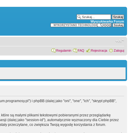
Wyszukiwarka Forum
Regulamin
FAQ
Rejestracja
Zaloguj
.programosy.pl") i phpBB (dalej jako "oni", "one", "ich", "skrypt phpBB",
 które są małymi plikami tekstowymi pobieranymi przez przeglądarkę
sesji (dalej jako "session-id"), automatycznie wyznaczony dla Ciebie przez
tały przeczytane, co zwiększa Twoją wygodę korzystania z forum.