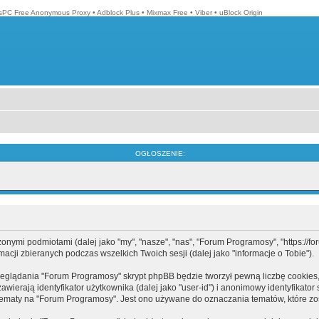
isPC Free Anonymous Proxy
•
Adblock Plus
•
Mixmax Free
•
Viber
•
uBlock Origin
OGŁOSZENIE:
mi podmiotami (dalej jako "my", "nasze", "nas", "Forum Programosy", "https://forum
cji zbieranych podczas wszelkich Twoich sesji (dalej jako "informacje o Tobie").
eglądania "Forum Programosy" skrypt phpBB będzie tworzył pewną liczbę cookies,
ierają identyfikator użytkownika (dalej jako "user-id") i anonimowy identyfikator 
tematy na "Forum Programosy". Jest ono używane do oznaczania tematów, które zos