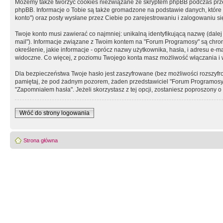
Możemy także tworzyć cookies niezwiązane ze skryptem phpBB podczas prz
phpBB. Informacje o Tobie są także gromadzone na podstawie danych, które do
konto") oraz posty wysłane przez Ciebie po zarejestrowaniu i zalogowaniu się 
Twoje konto musi zawierać co najmniej: unikalną identyfikującą nazwę (dalej
mail"). Informacje związane z Twoim kontem na "Forum Programosy" są chron
określenie, jakie informacje - oprócz nazwy użytkownika, hasła, i adresu 
widoczne. Co więcej, z poziomu Twojego konta masz możliwość włączania i
Dla bezpieczeństwa Twoje hasło jest zaszyfrowane (bez możliwości rozszyfro
pamiętaj, że pod żadnym pozorem, żaden przedstawiciel "Forum Programosy", 
"Zapomniałem hasła". Jeżeli skorzystasz z tej opcji, zostaniesz poproszony
Wróć do strony logowania
Strona główna