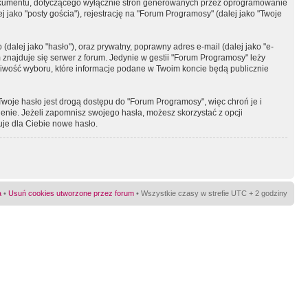
okumentu, dotyczącego wyłącznie stron generowanych przez oprogramowanie
 jako "posty gościa"), rejestrację na "Forum Programosy" (dalej jako "Twoje
dalej jako "hasło"), oraz prywatny, poprawny adres e-mail (dalej jako "e-
najduje się serwer z forum. Jedynie w gestii "Forum Programosy" leży
żliwość wyboru, które informacje podane w Twoim koncie będą publicznie
Twoje hasło jest drogą dostępu do "Forum Programosy", więc chroń je i
ienie. Jeżeli zapomnisz swojego hasła, możesz skorzystać z opcji
uje dla Ciebie nowe hasło.
a
•
Usuń cookies utworzone przez forum
• Wszystkie czasy w strefie UTC + 2 godziny