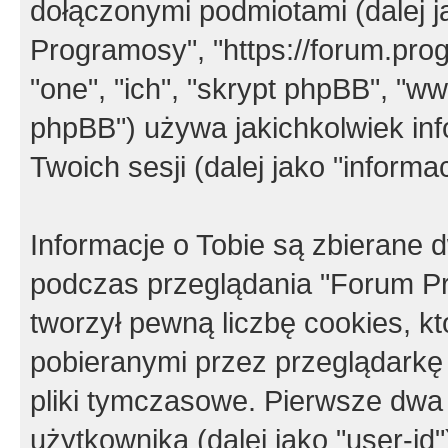
dołączonymi podmiotami (dalej j
Programosy", "https://forum.progr
"one", "ich", "skrypt phpBB", "
phpBB") używa jakichkolwiek in
Twoich sesji (dalej jako "informac
Informacje o Tobie są zbierane
podczas przeglądania "Forum P
tworzył pewną liczbę cookies, k
pobieranymi przez przeglądarkę
pliki tymczasowe. Pierwsze dwa 
użytkownika (dalej jako "user-id"