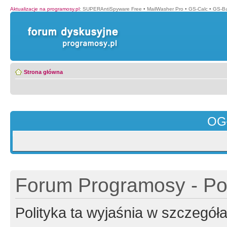
Aktualizacje na programosy.pl
:
SUPERAntiSpyware Free
•
MailWasher Pro
•
GS-Calc
•
GS-B
Strona główna
OG
Forum Programosy - Pol
Polityka ta wyjaśnia w szczegó