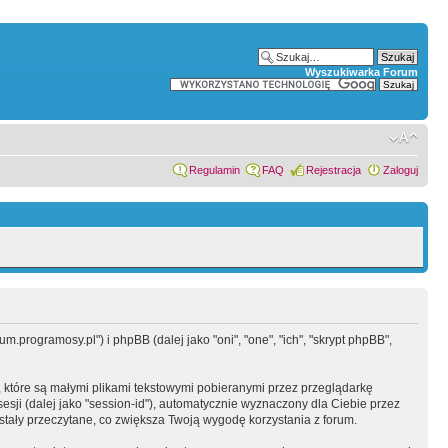
Wyszukiwarka Forum
Regulamin
FAQ
Rejestracja
Zaloguj
.programosy.pl") i phpBB (dalej jako "oni", "one", "ich", "skrypt phpBB",
 które są małymi plikami tekstowymi pobieranymi przez przeglądarkę
sesji (dalej jako "session-id"), automatycznie wyznaczony dla Ciebie przez
tały przeczytane, co zwiększa Twoją wygodę korzystania z forum.