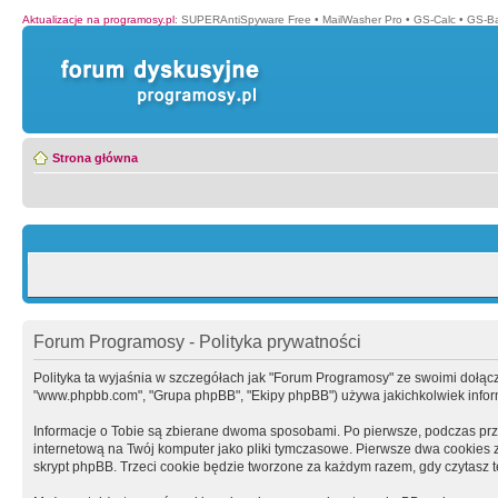
Aktualizacje na programosy.pl
:
SUPERAntiSpyware Free
•
MailWasher Pro
•
GS-Calc
•
GS-B
Strona główna
Forum Programosy - Polityka prywatności
Polityka ta wyjaśnia w szczegółach jak "Forum Programosy" ze swoimi dołączony
"www.phpbb.com", "Grupa phpBB", "Ekipy phpBB") używa jakichkolwiek informa
Informacje o Tobie są zbierane dwoma sposobami. Po pierwsze, podczas prz
internetową na Twój komputer jako pliki tymczasowe. Pierwsze dwa cookies zaw
skrypt phpBB. Trzeci cookie będzie tworzone za każdym razem, gdy czytasz 