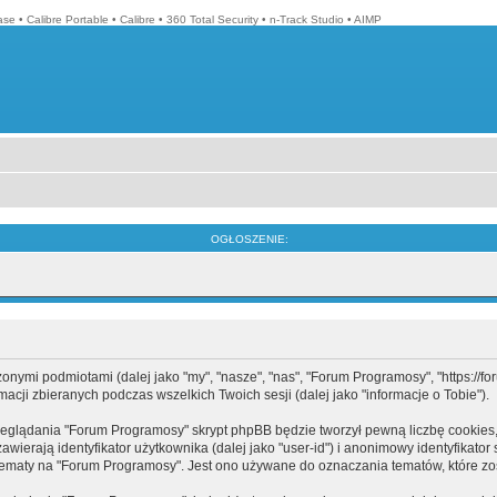
ase
•
Calibre Portable
•
Calibre
•
360 Total Security
•
n-Track Studio
•
AIMP
OGŁOSZENIE:
mi podmiotami (dalej jako "my", "nasze", "nas", "Forum Programosy", "https://forum
cji zbieranych podczas wszelkich Twoich sesji (dalej jako "informacje o Tobie").
eglądania "Forum Programosy" skrypt phpBB będzie tworzył pewną liczbę cookies,
ierają identyfikator użytkownika (dalej jako "user-id") i anonimowy identyfikator 
tematy na "Forum Programosy". Jest ono używane do oznaczania tematów, które zos