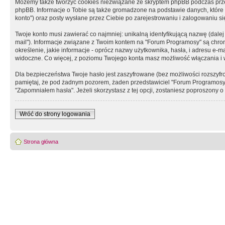
Możemy także tworzyć cookies niezwiązane ze skryptem phpBB podczas prz
phpBB. Informacje o Tobie są także gromadzone na podstawie danych, które do
konto") oraz posty wysłane przez Ciebie po zarejestrowaniu i zalogowaniu się 
Twoje konto musi zawierać co najmniej: unikalną identyfikującą nazwę (dalej
mail"). Informacje związane z Twoim kontem na "Forum Programosy" są chron
określenie, jakie informacje - oprócz nazwy użytkownika, hasła, i adresu 
widoczne. Co więcej, z poziomu Twojego konta masz możliwość włączania i
Dla bezpieczeństwa Twoje hasło jest zaszyfrowane (bez możliwości rozszyfro
pamiętaj, że pod żadnym pozorem, żaden przedstawiciel "Forum Programosy", 
"Zapomniałem hasła". Jeżeli skorzystasz z tej opcji, zostaniesz poproszony
Wróć do strony logowania
Strona główna