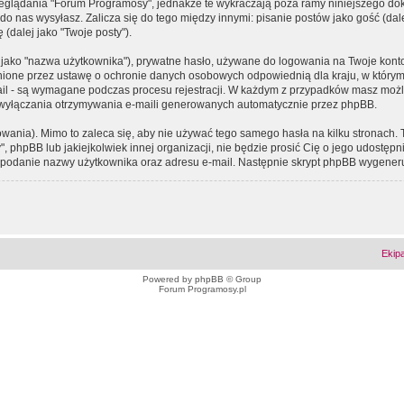
eglądania "Forum Programosy", jednakże te wykraczają poza ramy niniejszego d
 nas wysyłasz. Zalicza się do tego między innymi: pisanie postów jako gość (dalej
(dalej jako "Twoje posty").
 jako "nazwa użytkownika"), prywatne hasło, używane do logowania na Twoje konto (
ione przez ustawę o ochronie danych osobowych odpowiednią dla kraju, w którym z
e-mail - są wymagane podczas procesu rejestracji. W każdym z przypadków masz mo
 wyłączania otrzymywania e-maili generowanych automatycznie przez phpBB.
wania). Mimo to zaleca się, aby nie używać tego samego hasła na kilku stronach. 
phpBB lub jakiejkolwiek innej organizacji, nie będzie prosić Cię o jego udostępn
 o podanie nazwy użytkownika oraz adresu e-mail. Następnie skrypt phpBB wygener
Ekip
Powered by
phpBB
© Group
Forum Programosy.pl