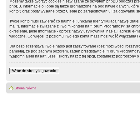
Możemy także tworzyć cookies niezwiązane ze skryptem phpBB podczas prz
phpBB. Informacje o Tobie są także gromadzone na podstawie danych, które do
konto") oraz posty wysłane przez Ciebie po zarejestrowaniu i zalogowaniu się 
Twoje konto musi zawierać co najmniej: unikalną identyfikującą nazwę (dalej
mail"). Informacje związane z Twoim kontem na "Forum Programosy" są chron
określenie, jakie informacje - oprócz nazwy użytkownika, hasła, i adresu 
widoczne. Co więcej, z poziomu Twojego konta masz możliwość włączania i
Dla bezpieczeństwa Twoje hasło jest zaszyfrowane (bez możliwości rozszyfro
pamiętaj, że pod żadnym pozorem, żaden przedstawiciel "Forum Programosy", 
"Zapomniałem hasła". Jeżeli skorzystasz z tej opcji, zostaniesz poproszony
Wróć do strony logowania
Strona główna