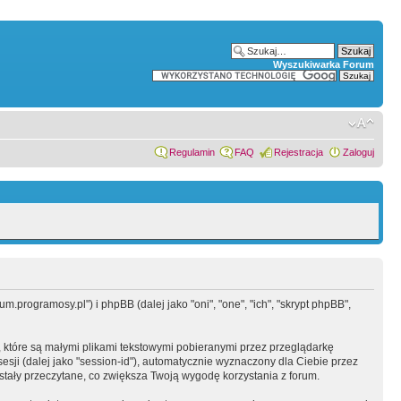
Wyszukiwarka Forum
Regulamin
FAQ
Rejestracja
Zaloguj
.programosy.pl") i phpBB (dalej jako "oni", "one", "ich", "skrypt phpBB",
 które są małymi plikami tekstowymi pobieranymi przez przeglądarkę
sesji (dalej jako "session-id"), automatycznie wyznaczony dla Ciebie przez
tały przeczytane, co zwiększa Twoją wygodę korzystania z forum.