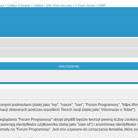
ase
•
Calibre Portable
•
Calibre
•
360 Total Security
•
n-Track Studio
•
AIMP
OGŁOSZENIE:
mi podmiotami (dalej jako "my", "nasze", "nas", "Forum Programosy", "https://forum
cji zbieranych podczas wszelkich Twoich sesji (dalej jako "informacje o Tobie").
eglądania "Forum Programosy" skrypt phpBB będzie tworzył pewną liczbę cookies,
ierają identyfikator użytkownika (dalej jako "user-id") i anonimowy identyfikator 
tematy na "Forum Programosy". Jest ono używane do oznaczania tematów, które zos