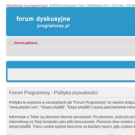
Aktualizacje na programosy.pl
:
SUPERAntiSpyware Free
•
MailWasher Pro
•
GS-Calc
•
GS-B
Strona główna
Forum Programosy - Polityka prywatności
Polityka ta wyjaśnia w szczegółach jak "Forum Programosy" ze swoimi dołączony
"www.phpbb.com", "Grupa phpBB", "Ekipy phpBB") używa jakichkolwiek informa
Informacje o Tobie są zbierane dwoma sposobami. Po pierwsze, podczas prz
internetową na Twój komputer jako pliki tymczasowe. Pierwsze dwa cookies zaw
skrypt phpBB. Trzeci cookie będzie tworzone za każdym razem, gdy czytasz 