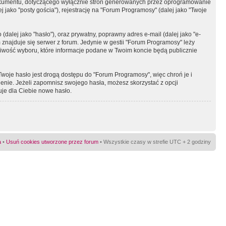
okumentu, dotyczącego wyłącznie stron generowanych przez oprogramowanie
 jako "posty gościa"), rejestrację na "Forum Programosy" (dalej jako "Twoje
dalej jako "hasło"), oraz prywatny, poprawny adres e-mail (dalej jako "e-
najduje się serwer z forum. Jedynie w gestii "Forum Programosy" leży
żliwość wyboru, które informacje podane w Twoim koncie będą publicznie
Twoje hasło jest drogą dostępu do "Forum Programosy", więc chroń je i
ienie. Jeżeli zapomnisz swojego hasła, możesz skorzystać z opcji
uje dla Ciebie nowe hasło.
a
•
Usuń cookies utworzone przez forum
• Wszystkie czasy w strefie UTC + 2 godziny