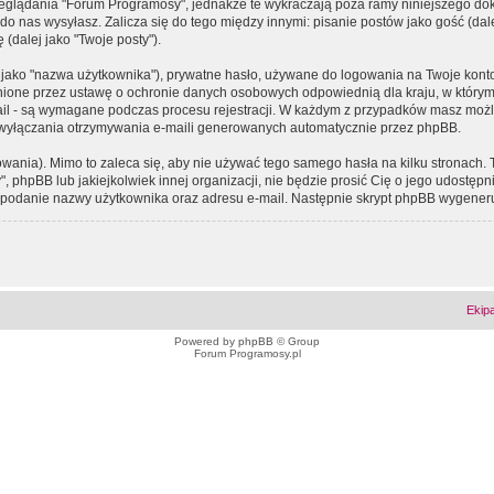
eglądania "Forum Programosy", jednakże te wykraczają poza ramy niniejszego d
 nas wysyłasz. Zalicza się do tego między innymi: pisanie postów jako gość (dalej
(dalej jako "Twoje posty").
 jako "nazwa użytkownika"), prywatne hasło, używane do logowania na Twoje konto (
ione przez ustawę o ochronie danych osobowych odpowiednią dla kraju, w którym z
e-mail - są wymagane podczas procesu rejestracji. W każdym z przypadków masz mo
 wyłączania otrzymywania e-maili generowanych automatycznie przez phpBB.
wania). Mimo to zaleca się, aby nie używać tego samego hasła na kilku stronach. 
phpBB lub jakiejkolwiek innej organizacji, nie będzie prosić Cię o jego udostępn
 o podanie nazwy użytkownika oraz adresu e-mail. Następnie skrypt phpBB wygener
Ekip
Powered by
phpBB
© Group
Forum Programosy.pl