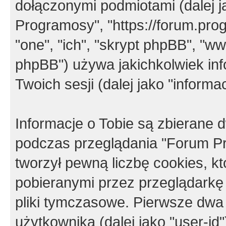
dołączonymi podmiotami (dalej j
Programosy", "https://forum.progr
"one", "ich", "skrypt phpBB", "
phpBB") używa jakichkolwiek in
Twoich sesji (dalej jako "informac
Informacje o Tobie są zbierane
podczas przeglądania "Forum P
tworzył pewną liczbę cookies, k
pobieranymi przez przeglądarkę
pliki tymczasowe. Pierwsze dwa 
użytkownika (dalej jako "user-id"