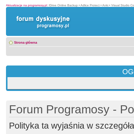
Aktualizacje na programosy.pl
:
IDrive Online Backup
•
Adlice Protect
•
Anki
•
Visual Studio C
Strona główna
OG
Forum Programosy - Pol
Polityka ta wyjaśnia w szczegó