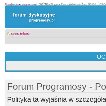
Aktualizacje na programosy.pl
:
SUPERAntiSpyware Free
•
MailWasher Pro
•
GS-Calc
•
GS-B
Strona główna
OG
Forum Programosy - Pol
Polityka ta wyjaśnia w szczegó