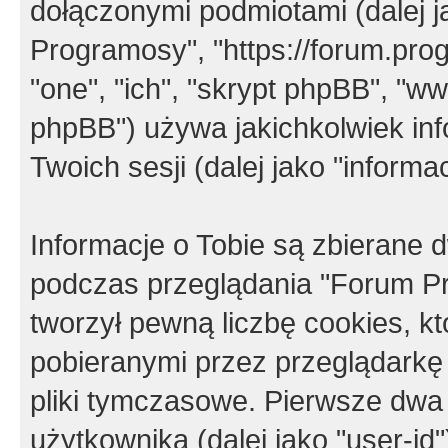
dołączonymi podmiotami (dalej j
Programosy", "https://forum.progr
"one", "ich", "skrypt phpBB", "
phpBB") używa jakichkolwiek in
Twoich sesji (dalej jako "informac
Informacje o Tobie są zbierane
podczas przeglądania "Forum P
tworzył pewną liczbę cookies, k
pobieranymi przez przeglądarkę
pliki tymczasowe. Pierwsze dwa 
użytkownika (dalej jako "user-id"