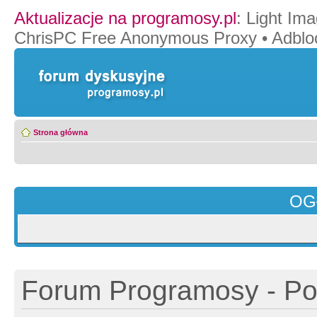
Aktualizacje na programosy.pl
:
Light Ima
ChrisPC Free Anonymous Proxy
•
Adblo
Strona główna
OG
Forum Programosy - Pol