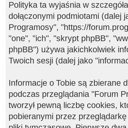
Polityka ta wyjaśnia w szczegó
dołączonymi podmiotami (dalej j
Programosy", "https://forum.progr
"one", "ich", "skrypt phpBB", "
phpBB") używa jakichkolwiek in
Twoich sesji (dalej jako "informac
Informacje o Tobie są zbierane
podczas przeglądania "Forum P
tworzył pewną liczbę cookies, k
pobieranymi przez przeglądarkę
pliki tymczasowe. Pierwsze dwa 