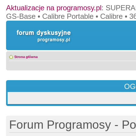
Aktualizacje na programosy.pl
:
SUPERAn
GS-Base
•
Calibre Portable
•
Calibre
•
36
Strona główna
OG
Forum Programosy - Pol