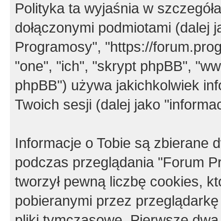
Polityka ta wyjaśnia w szczegó
dołączonymi podmiotami (dalej j
Programosy", "https://forum.progr
"one", "ich", "skrypt phpBB", "
phpBB") używa jakichkolwiek in
Twoich sesji (dalej jako "informac
Informacje o Tobie są zbierane
podczas przeglądania "Forum P
tworzył pewną liczbę cookies, k
pobieranymi przez przeglądarkę
pliki tymczasowe. Pierwsze dwa 