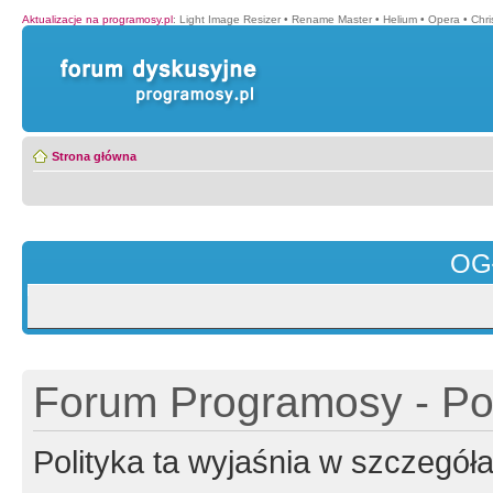
Aktualizacje na programosy.pl
:
Light Image Resizer
•
Rename Master
•
Helium
•
Opera
•
Chr
Strona główna
OG
Forum Programosy - Pol
Polityka ta wyjaśnia w szczegó