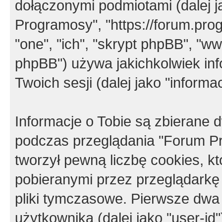
dołączonymi podmiotami (dalej j
Programosy", "https://forum.progr
"one", "ich", "skrypt phpBB", "
phpBB") używa jakichkolwiek in
Twoich sesji (dalej jako "informac
Informacje o Tobie są zbierane
podczas przeglądania "Forum P
tworzył pewną liczbę cookies, k
pobieranymi przez przeglądarkę
pliki tymczasowe. Pierwsze dwa 
użytkownika (dalej jako "user-id"