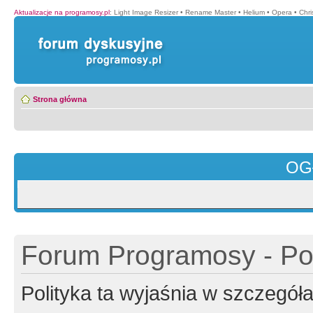
Aktualizacje na programosy.pl
:
Light Image Resizer
•
Rename Master
•
Helium
•
Opera
•
Chr
Strona główna
OG
Forum Programosy - Pol
Polityka ta wyjaśnia w szczegó