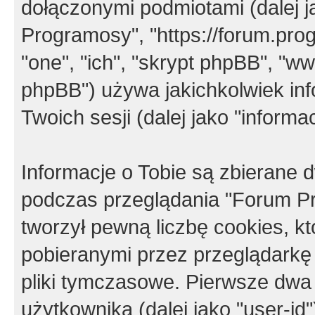
dołączonymi podmiotami (dalej j
Programosy", "https://forum.progr
"one", "ich", "skrypt phpBB", "
phpBB") używa jakichkolwiek in
Twoich sesji (dalej jako "informac
Informacje o Tobie są zbierane
podczas przeglądania "Forum P
tworzył pewną liczbę cookies, k
pobieranymi przez przeglądarkę
pliki tymczasowe. Pierwsze dwa 
użytkownika (dalej jako "user-id"