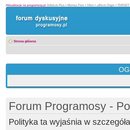
Aktualizacje na programosy.pl
:
Adblock Plus
•
Mixmax Free
•
Viber
•
uBlock Origin
•
TARGET 
Strona główna
OG
Forum Programosy - Pol
Polityka ta wyjaśnia w szczegó