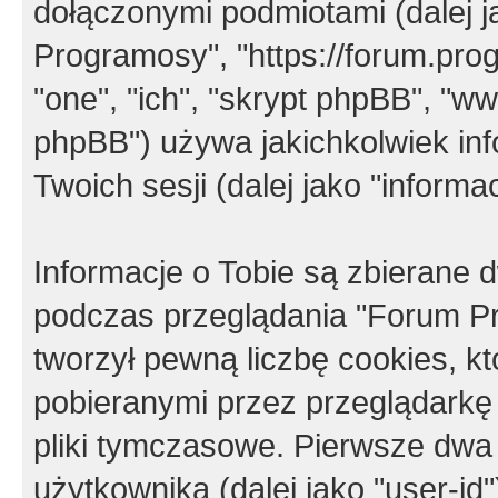
dołączonymi podmiotami (dalej j
Programosy", "https://forum.progr
"one", "ich", "skrypt phpBB", "
phpBB") używa jakichkolwiek in
Twoich sesji (dalej jako "informac
Informacje o Tobie są zbierane
podczas przeglądania "Forum P
tworzył pewną liczbę cookies, k
pobieranymi przez przeglądarkę
pliki tymczasowe. Pierwsze dwa 
użytkownika (dalej jako "user-id"