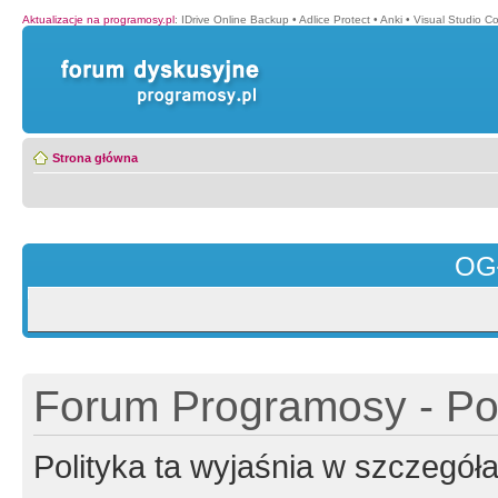
Aktualizacje na programosy.pl
:
IDrive Online Backup
•
Adlice Protect
•
Anki
•
Visual Studio C
Strona główna
OG
Forum Programosy - Pol
Polityka ta wyjaśnia w szczegó