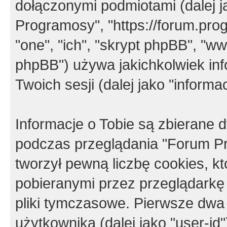
dołączonymi podmiotami (dalej j
Programosy", "https://forum.progr
"one", "ich", "skrypt phpBB", "
phpBB") używa jakichkolwiek in
Twoich sesji (dalej jako "informac
Informacje o Tobie są zbierane
podczas przeglądania "Forum P
tworzył pewną liczbę cookies, k
pobieranymi przez przeglądarkę
pliki tymczasowe. Pierwsze dwa 
użytkownika (dalej jako "user-id"