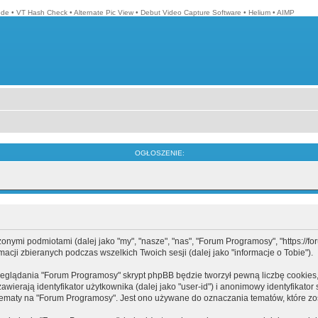
ode
•
VT Hash Check
•
Alternate Pic View
•
Debut Video Capture Software
•
Helium
•
AIMP
OGŁOSZENIE:
mi podmiotami (dalej jako "my", "nasze", "nas", "Forum Programosy", "https://forum
cji zbieranych podczas wszelkich Twoich sesji (dalej jako "informacje o Tobie").
eglądania "Forum Programosy" skrypt phpBB będzie tworzył pewną liczbę cookies,
ierają identyfikator użytkownika (dalej jako "user-id") i anonimowy identyfikator 
tematy na "Forum Programosy". Jest ono używane do oznaczania tematów, które zos