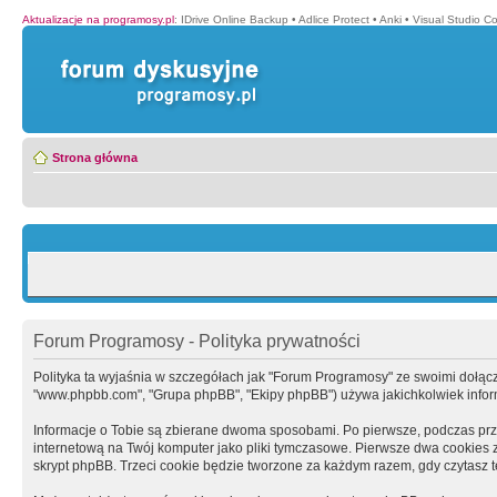
Aktualizacje na programosy.pl
:
IDrive Online Backup
•
Adlice Protect
•
Anki
•
Visual Studio C
Strona główna
Forum Programosy - Polityka prywatności
Polityka ta wyjaśnia w szczegółach jak "Forum Programosy" ze swoimi dołączony
"www.phpbb.com", "Grupa phpBB", "Ekipy phpBB") używa jakichkolwiek informa
Informacje o Tobie są zbierane dwoma sposobami. Po pierwsze, podczas prz
internetową na Twój komputer jako pliki tymczasowe. Pierwsze dwa cookies zaw
skrypt phpBB. Trzeci cookie będzie tworzone za każdym razem, gdy czytasz 