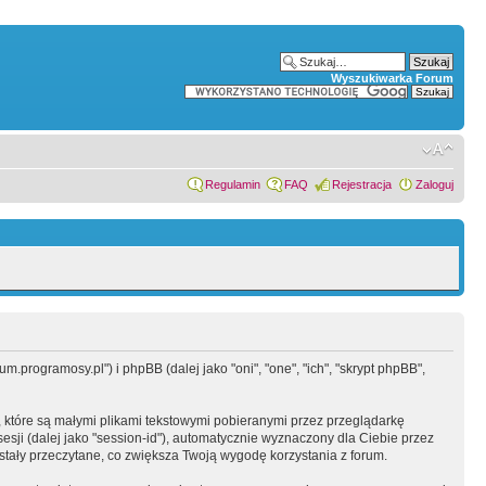
Wyszukiwarka Forum
Regulamin
FAQ
Rejestracja
Zaloguj
.programosy.pl") i phpBB (dalej jako "oni", "one", "ich", "skrypt phpBB",
 które są małymi plikami tekstowymi pobieranymi przez przeglądarkę
sesji (dalej jako "session-id"), automatycznie wyznaczony dla Ciebie przez
tały przeczytane, co zwiększa Twoją wygodę korzystania z forum.