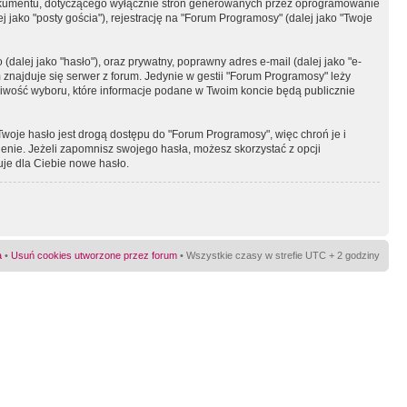
okumentu, dotyczącego wyłącznie stron generowanych przez oprogramowanie
 jako "posty gościa"), rejestrację na "Forum Programosy" (dalej jako "Twoje
dalej jako "hasło"), oraz prywatny, poprawny adres e-mail (dalej jako "e-
najduje się serwer z forum. Jedynie w gestii "Forum Programosy" leży
żliwość wyboru, które informacje podane w Twoim koncie będą publicznie
Twoje hasło jest drogą dostępu do "Forum Programosy", więc chroń je i
ienie. Jeżeli zapomnisz swojego hasła, możesz skorzystać z opcji
uje dla Ciebie nowe hasło.
a
•
Usuń cookies utworzone przez forum
• Wszystkie czasy w strefie UTC + 2 godziny