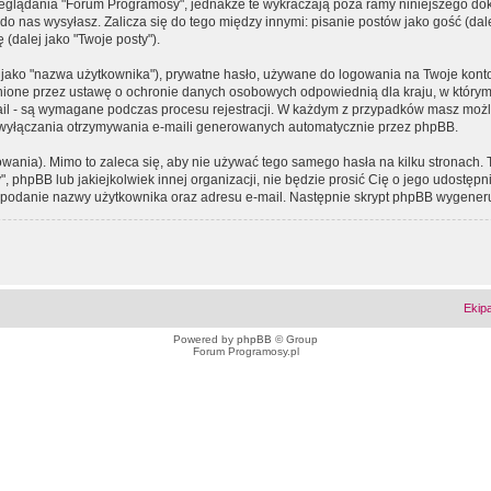
eglądania "Forum Programosy", jednakże te wykraczają poza ramy niniejszego d
 nas wysyłasz. Zalicza się do tego między innymi: pisanie postów jako gość (dalej
(dalej jako "Twoje posty").
 jako "nazwa użytkownika"), prywatne hasło, używane do logowania na Twoje konto (
ione przez ustawę o ochronie danych osobowych odpowiednią dla kraju, w którym z
e-mail - są wymagane podczas procesu rejestracji. W każdym z przypadków masz mo
 wyłączania otrzymywania e-maili generowanych automatycznie przez phpBB.
wania). Mimo to zaleca się, aby nie używać tego samego hasła na kilku stronach. 
phpBB lub jakiejkolwiek innej organizacji, nie będzie prosić Cię o jego udostępn
 o podanie nazwy użytkownika oraz adresu e-mail. Następnie skrypt phpBB wygener
Ekip
Powered by
phpBB
© Group
Forum Programosy.pl