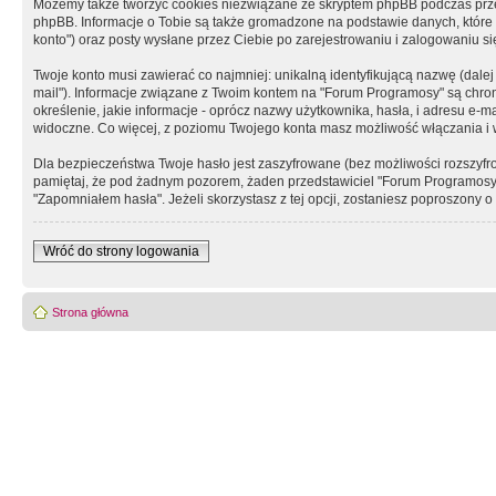
Możemy także tworzyć cookies niezwiązane ze skryptem phpBB podczas prz
phpBB. Informacje o Tobie są także gromadzone na podstawie danych, które do
konto") oraz posty wysłane przez Ciebie po zarejestrowaniu i zalogowaniu się 
Twoje konto musi zawierać co najmniej: unikalną identyfikującą nazwę (dalej
mail"). Informacje związane z Twoim kontem na "Forum Programosy" są chron
określenie, jakie informacje - oprócz nazwy użytkownika, hasła, i adresu 
widoczne. Co więcej, z poziomu Twojego konta masz możliwość włączania i
Dla bezpieczeństwa Twoje hasło jest zaszyfrowane (bez możliwości rozszyfro
pamiętaj, że pod żadnym pozorem, żaden przedstawiciel "Forum Programosy", 
"Zapomniałem hasła". Jeżeli skorzystasz z tej opcji, zostaniesz poproszony
Wróć do strony logowania
Strona główna