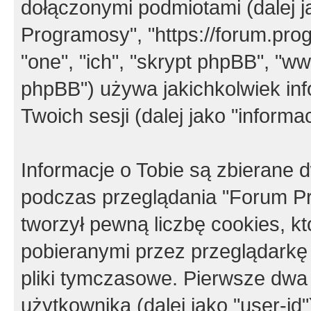
dołączonymi podmiotami (dalej j
Programosy", "https://forum.progr
"one", "ich", "skrypt phpBB", "
phpBB") używa jakichkolwiek in
Twoich sesji (dalej jako "informac
Informacje o Tobie są zbierane
podczas przeglądania "Forum P
tworzył pewną liczbę cookies, k
pobieranymi przez przeglądarkę
pliki tymczasowe. Pierwsze dwa 
użytkownika (dalej jako "user-id"