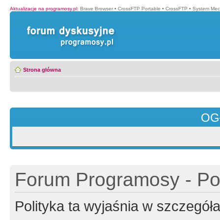
Aktualizacje na programosy.pl
:
Brave Browser
•
CrossFTP Portable
•
CrossFTP
•
System Mec
Strona główna
OG
Forum Programosy - Pol
Polityka ta wyjaśnia w szczegó