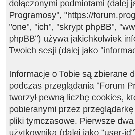
dołączonymi podmiotami (dalej j
Programosy", "https://forum.progr
"one", "ich", "skrypt phpBB", "
phpBB") używa jakichkolwiek in
Twoich sesji (dalej jako "informac
Informacje o Tobie są zbierane
podczas przeglądania "Forum P
tworzył pewną liczbę cookies, k
pobieranymi przez przeglądarkę
pliki tymczasowe. Pierwsze dwa 
użytkownika (dalej jako "user-id"