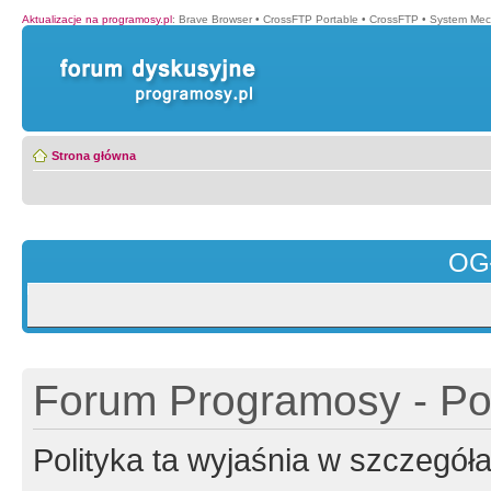
Aktualizacje na programosy.pl
:
Brave Browser
•
CrossFTP Portable
•
CrossFTP
•
System Mec
Strona główna
OG
Forum Programosy - Pol
Polityka ta wyjaśnia w szczegó