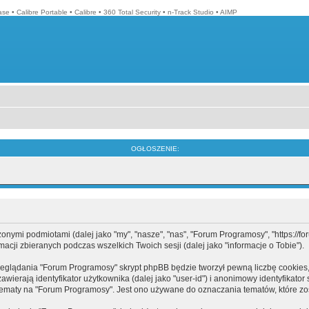
ase
•
Calibre Portable
•
Calibre
•
360 Total Security
•
n-Track Studio
•
AIMP
OGŁOSZENIE:
mi podmiotami (dalej jako "my", "nasze", "nas", "Forum Programosy", "https://forum
cji zbieranych podczas wszelkich Twoich sesji (dalej jako "informacje o Tobie").
eglądania "Forum Programosy" skrypt phpBB będzie tworzył pewną liczbę cookies,
ierają identyfikator użytkownika (dalej jako "user-id") i anonimowy identyfikator 
tematy na "Forum Programosy". Jest ono używane do oznaczania tematów, które zos