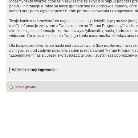
Możemy także tworzyć cookies niezwiązane ze skryptem phpBB podczas prz
phpBB. Informacje o Tobie są także gromadzone na podstawie danych, które do
konto") oraz posty wysłane przez Ciebie po zarejestrowaniu i zalogowaniu się 
Twoje konto musi zawierać co najmniej: unikalną identyfikującą nazwę (dalej
mail"). Informacje związane z Twoim kontem na "Forum Programosy" są chron
określenie, jakie informacje - oprócz nazwy użytkownika, hasła, i adresu 
widoczne. Co więcej, z poziomu Twojego konta masz możliwość włączania i
Dla bezpieczeństwa Twoje hasło jest zaszyfrowane (bez możliwości rozszyfro
pamiętaj, że pod żadnym pozorem, żaden przedstawiciel "Forum Programosy", 
"Zapomniałem hasła". Jeżeli skorzystasz z tej opcji, zostaniesz poproszony
Wróć do strony logowania
Strona główna