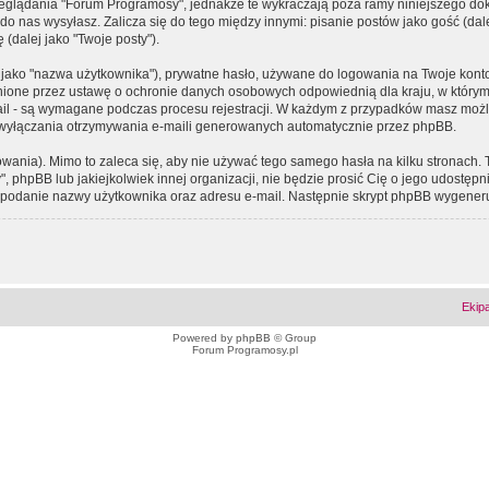
eglądania "Forum Programosy", jednakże te wykraczają poza ramy niniejszego d
 nas wysyłasz. Zalicza się do tego między innymi: pisanie postów jako gość (dalej
(dalej jako "Twoje posty").
 jako "nazwa użytkownika"), prywatne hasło, używane do logowania na Twoje konto (
ione przez ustawę o ochronie danych osobowych odpowiednią dla kraju, w którym z
e-mail - są wymagane podczas procesu rejestracji. W każdym z przypadków masz mo
 wyłączania otrzymywania e-maili generowanych automatycznie przez phpBB.
wania). Mimo to zaleca się, aby nie używać tego samego hasła na kilku stronach. 
phpBB lub jakiejkolwiek innej organizacji, nie będzie prosić Cię o jego udostępn
 o podanie nazwy użytkownika oraz adresu e-mail. Następnie skrypt phpBB wygener
Ekip
Powered by
phpBB
© Group
Forum Programosy.pl