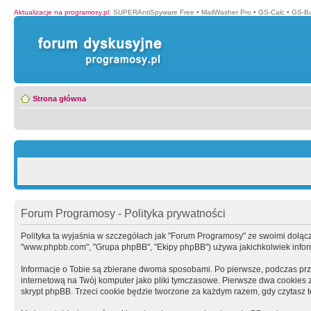
Aktualizacje na programosy.pl
:
SUPERAntiSpyware Free
•
MailWasher Pro
•
GS-Calc
•
GS-B
Strona główna
Forum Programosy - Polityka prywatności
Polityka ta wyjaśnia w szczegółach jak "Forum Programosy" ze swoimi dołączony
"www.phpbb.com", "Grupa phpBB", "Ekipy phpBB") używa jakichkolwiek informa
Informacje o Tobie są zbierane dwoma sposobami. Po pierwsze, podczas prz
internetową na Twój komputer jako pliki tymczasowe. Pierwsze dwa cookies zaw
skrypt phpBB. Trzeci cookie będzie tworzone za każdym razem, gdy czytasz 