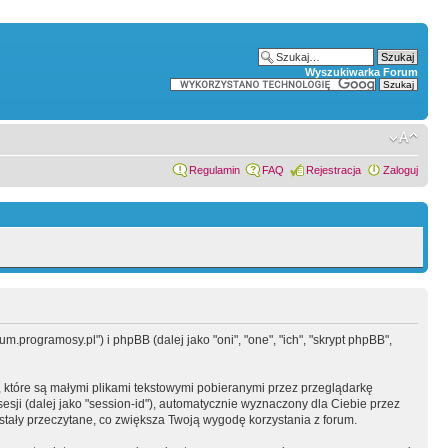
Wyszukiwarka Forum
Regulamin
FAQ
Rejestracja
Zaloguj
.programosy.pl") i phpBB (dalej jako "oni", "one", "ich", "skrypt phpBB",
 które są małymi plikami tekstowymi pobieranymi przez przeglądarkę
sesji (dalej jako "session-id"), automatycznie wyznaczony dla Ciebie przez
tały przeczytane, co zwiększa Twoją wygodę korzystania z forum.