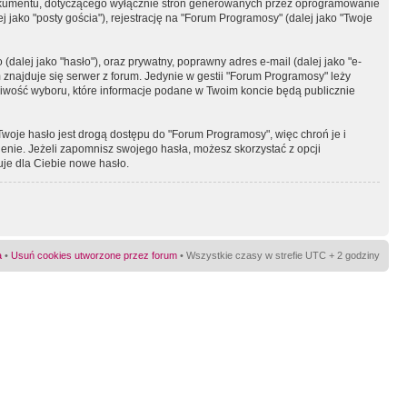
okumentu, dotyczącego wyłącznie stron generowanych przez oprogramowanie
 jako "posty gościa"), rejestrację na "Forum Programosy" (dalej jako "Twoje
dalej jako "hasło"), oraz prywatny, poprawny adres e-mail (dalej jako "e-
najduje się serwer z forum. Jedynie w gestii "Forum Programosy" leży
żliwość wyboru, które informacje podane w Twoim koncie będą publicznie
Twoje hasło jest drogą dostępu do "Forum Programosy", więc chroń je i
ienie. Jeżeli zapomnisz swojego hasła, możesz skorzystać z opcji
uje dla Ciebie nowe hasło.
a
•
Usuń cookies utworzone przez forum
• Wszystkie czasy w strefie UTC + 2 godziny