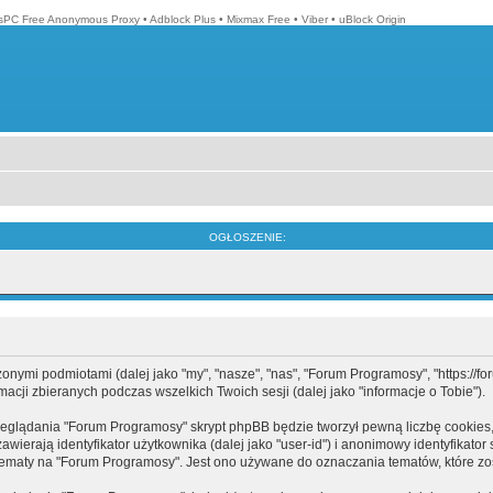
isPC Free Anonymous Proxy
•
Adblock Plus
•
Mixmax Free
•
Viber
•
uBlock Origin
OGŁOSZENIE:
mi podmiotami (dalej jako "my", "nasze", "nas", "Forum Programosy", "https://forum
cji zbieranych podczas wszelkich Twoich sesji (dalej jako "informacje o Tobie").
eglądania "Forum Programosy" skrypt phpBB będzie tworzył pewną liczbę cookies,
ierają identyfikator użytkownika (dalej jako "user-id") i anonimowy identyfikator 
tematy na "Forum Programosy". Jest ono używane do oznaczania tematów, które zos