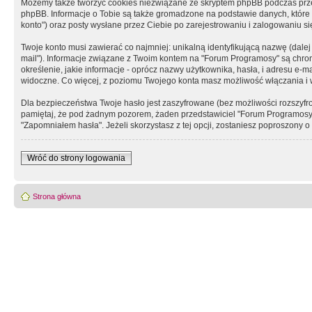
Możemy także tworzyć cookies niezwiązane ze skryptem phpBB podczas prz
phpBB. Informacje o Tobie są także gromadzone na podstawie danych, które do
konto") oraz posty wysłane przez Ciebie po zarejestrowaniu i zalogowaniu się 
Twoje konto musi zawierać co najmniej: unikalną identyfikującą nazwę (dalej
mail"). Informacje związane z Twoim kontem na "Forum Programosy" są chron
określenie, jakie informacje - oprócz nazwy użytkownika, hasła, i adresu 
widoczne. Co więcej, z poziomu Twojego konta masz możliwość włączania i
Dla bezpieczeństwa Twoje hasło jest zaszyfrowane (bez możliwości rozszyfro
pamiętaj, że pod żadnym pozorem, żaden przedstawiciel "Forum Programosy", 
"Zapomniałem hasła". Jeżeli skorzystasz z tej opcji, zostaniesz poproszony
Wróć do strony logowania
Strona główna