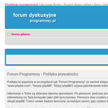
Aktualizacje na programosy.pl
:
Light Image Resizer
•
Rename Master
•
Helium
•
Opera
•
Chr
Strona główna
Forum Programosy - Polityka prywatności
Polityka ta wyjaśnia w szczegółach jak "Forum Programosy" ze swoimi dołączony
"www.phpbb.com", "Grupa phpBB", "Ekipy phpBB") używa jakichkolwiek informa
Informacje o Tobie są zbierane dwoma sposobami. Po pierwsze, podczas prz
internetową na Twój komputer jako pliki tymczasowe. Pierwsze dwa cookies zaw
skrypt phpBB. Trzeci cookie będzie tworzone za każdym razem, gdy czytasz 