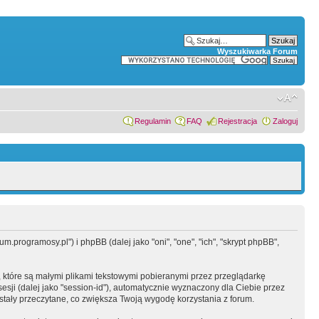
Wyszukiwarka Forum
Regulamin
FAQ
Rejestracja
Zaloguj
.programosy.pl") i phpBB (dalej jako "oni", "one", "ich", "skrypt phpBB",
 które są małymi plikami tekstowymi pobieranymi przez przeglądarkę
sesji (dalej jako "session-id"), automatycznie wyznaczony dla Ciebie przez
tały przeczytane, co zwiększa Twoją wygodę korzystania z forum.