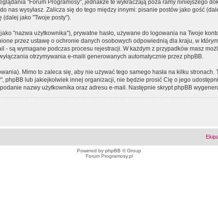
eglądania "Forum Programosy", jednakże te wykraczają poza ramy niniejszego d
 nas wysyłasz. Zalicza się do tego między innymi: pisanie postów jako gość (dalej
(dalej jako "Twoje posty").
 jako "nazwa użytkownika"), prywatne hasło, używane do logowania na Twoje konto (
ione przez ustawę o ochronie danych osobowych odpowiednią dla kraju, w którym z
e-mail - są wymagane podczas procesu rejestracji. W każdym z przypadków masz mo
 wyłączania otrzymywania e-maili generowanych automatycznie przez phpBB.
wania). Mimo to zaleca się, aby nie używać tego samego hasła na kilku stronach. 
phpBB lub jakiejkolwiek innej organizacji, nie będzie prosić Cię o jego udostępn
 o podanie nazwy użytkownika oraz adresu e-mail. Następnie skrypt phpBB wygener
Ekip
Powered by
phpBB
© Group
Forum Programosy.pl