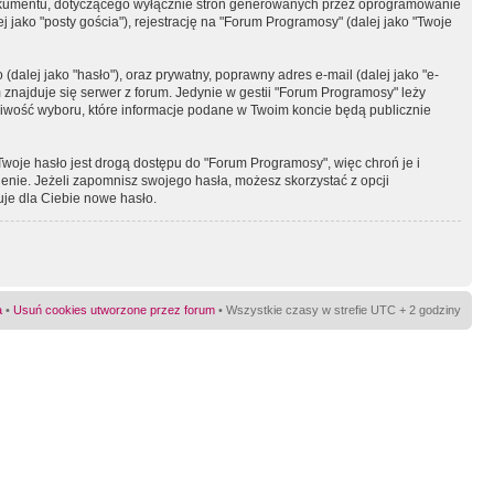
okumentu, dotyczącego wyłącznie stron generowanych przez oprogramowanie
 jako "posty gościa"), rejestrację na "Forum Programosy" (dalej jako "Twoje
dalej jako "hasło"), oraz prywatny, poprawny adres e-mail (dalej jako "e-
najduje się serwer z forum. Jedynie w gestii "Forum Programosy" leży
żliwość wyboru, które informacje podane w Twoim koncie będą publicznie
Twoje hasło jest drogą dostępu do "Forum Programosy", więc chroń je i
ienie. Jeżeli zapomnisz swojego hasła, możesz skorzystać z opcji
uje dla Ciebie nowe hasło.
a
•
Usuń cookies utworzone przez forum
• Wszystkie czasy w strefie UTC + 2 godziny