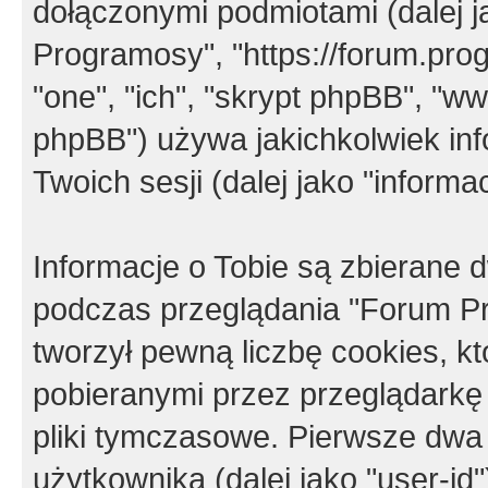
dołączonymi podmiotami (dalej j
Programosy", "https://forum.progr
"one", "ich", "skrypt phpBB", "
phpBB") używa jakichkolwiek in
Twoich sesji (dalej jako "informac
Informacje o Tobie są zbierane
podczas przeglądania "Forum P
tworzył pewną liczbę cookies, k
pobieranymi przez przeglądarkę
pliki tymczasowe. Pierwsze dwa 
użytkownika (dalej jako "user-id"