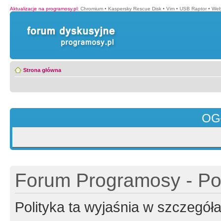
Aktualizacje na programosy.pl
:
Chromium
•
Kaspersky Rescue Disk
•
Vim
•
USB Raptor
•
Web
Strona główna
OG
Forum Programosy - Pol
Polityka ta wyjaśnia w szczegó