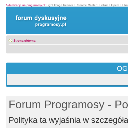
Aktualizacje na programosy.pl
:
Light Image Resizer
•
Rename Master
•
Helium
•
Opera
•
Chr
Strona główna
OG
Forum Programosy - Pol
Polityka ta wyjaśnia w szczegó