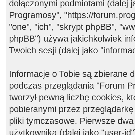
dołączonymi podmiotami (dalej j
Programosy", "https://forum.progr
"one", "ich", "skrypt phpBB", "
phpBB") używa jakichkolwiek in
Twoich sesji (dalej jako "informac
Informacje o Tobie są zbierane
podczas przeglądania "Forum P
tworzył pewną liczbę cookies, k
pobieranymi przez przeglądarkę
pliki tymczasowe. Pierwsze dwa 
użytkownika (dalej jako "user-id"