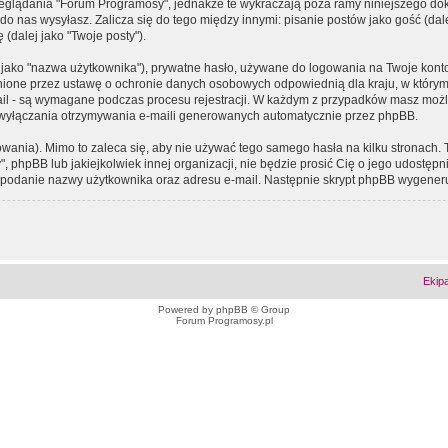
eglądania "Forum Programosy", jednakże te wykraczają poza ramy niniejszego d
 nas wysyłasz. Zalicza się do tego między innymi: pisanie postów jako gość (dalej
(dalej jako "Twoje posty").
 jako "nazwa użytkownika"), prywatne hasło, używane do logowania na Twoje konto (
ione przez ustawę o ochronie danych osobowych odpowiednią dla kraju, w którym z
e-mail - są wymagane podczas procesu rejestracji. W każdym z przypadków masz mo
 wyłączania otrzymywania e-maili generowanych automatycznie przez phpBB.
wania). Mimo to zaleca się, aby nie używać tego samego hasła na kilku stronach. 
phpBB lub jakiejkolwiek innej organizacji, nie będzie prosić Cię o jego udostępn
 o podanie nazwy użytkownika oraz adresu e-mail. Następnie skrypt phpBB wygener
Ekip
Powered by
phpBB
© Group
Forum Programosy.pl