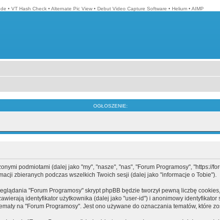
ode
•
VT Hash Check
•
Alternate Pic View
•
Debut Video Capture Software
•
Helium
•
AIMP
OGŁOSZENIE:
mi podmiotami (dalej jako "my", "nasze", "nas", "Forum Programosy", "https://forum
cji zbieranych podczas wszelkich Twoich sesji (dalej jako "informacje o Tobie").
eglądania "Forum Programosy" skrypt phpBB będzie tworzył pewną liczbę cookies,
ierają identyfikator użytkownika (dalej jako "user-id") i anonimowy identyfikator 
tematy na "Forum Programosy". Jest ono używane do oznaczania tematów, które zos