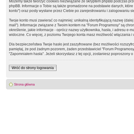
Możemy także tworzyć cookies niezwiązane ze skryptem phpBB podczas prz
phpBB. Informacje o Tobie są także gromadzone na podstawie danych, które do
konto") oraz posty wysłane przez Ciebie po zarejestrowaniu i zalogowaniu się 
Twoje konto musi zawierać co najmniej: unikalną identyfikującą nazwę (dalej
mail"). Informacje związane z Twoim kontem na "Forum Programosy" są chron
określenie, jakie informacje - oprócz nazwy użytkownika, hasła, i adresu 
widoczne. Co więcej, z poziomu Twojego konta masz możliwość włączania i
Dla bezpieczeństwa Twoje hasło jest zaszyfrowane (bez możliwości rozszyfro
pamiętaj, że pod żadnym pozorem, żaden przedstawiciel "Forum Programosy", 
"Zapomniałem hasła". Jeżeli skorzystasz z tej opcji, zostaniesz poproszony
Wróć do strony logowania
Strona główna