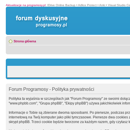
Aktualizacje na programosy.pl
:
IDrive Online Backup
•
Adlice Protect
•
Anki
•
Visual Studio C
Strona główna
Forum Programosy - Polityka prywatności
Polityka ta wyjaśnia w szczegółach jak "Forum Programosy" ze swoimi dołączony
"www.phpbb.com", "Grupa phpBB", "Ekipy phpBB") używa jakichkolwiek informa
Informacje o Tobie są zbierane dwoma sposobami. Po pierwsze, podczas prz
internetową na Twój komputer jako pliki tymczasowe. Pierwsze dwa cookies zaw
skrypt phpBB. Trzeci cookie będzie tworzone za każdym razem, gdy czytasz 