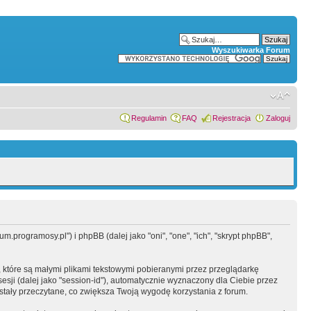
Wyszukiwarka Forum
Regulamin
FAQ
Rejestracja
Zaloguj
.programosy.pl") i phpBB (dalej jako "oni", "one", "ich", "skrypt phpBB",
 które są małymi plikami tekstowymi pobieranymi przez przeglądarkę
sesji (dalej jako "session-id"), automatycznie wyznaczony dla Ciebie przez
tały przeczytane, co zwiększa Twoją wygodę korzystania z forum.