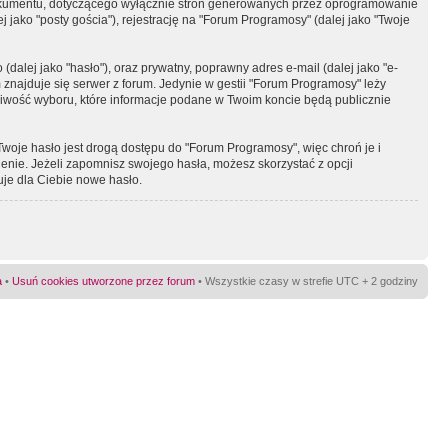
okumentu, dotyczącego wyłącznie stron generowanych przez oprogramowanie
 jako "posty gościa"), rejestrację na "Forum Programosy" (dalej jako "Twoje
dalej jako "hasło"), oraz prywatny, poprawny adres e-mail (dalej jako "e-
najduje się serwer z forum. Jedynie w gestii "Forum Programosy" leży
żliwość wyboru, które informacje podane w Twoim koncie będą publicznie
Twoje hasło jest drogą dostępu do "Forum Programosy", więc chroń je i
ienie. Jeżeli zapomnisz swojego hasła, możesz skorzystać z opcji
uje dla Ciebie nowe hasło.
a
•
Usuń cookies utworzone przez forum
• Wszystkie czasy w strefie UTC + 2 godziny