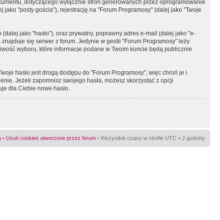
okumentu, dotyczącego wyłącznie stron generowanych przez oprogramowanie
 jako "posty gościa"), rejestrację na "Forum Programosy" (dalej jako "Twoje
dalej jako "hasło"), oraz prywatny, poprawny adres e-mail (dalej jako "e-
najduje się serwer z forum. Jedynie w gestii "Forum Programosy" leży
żliwość wyboru, które informacje podane w Twoim koncie będą publicznie
Twoje hasło jest drogą dostępu do "Forum Programosy", więc chroń je i
ienie. Jeżeli zapomnisz swojego hasła, możesz skorzystać z opcji
uje dla Ciebie nowe hasło.
a
•
Usuń cookies utworzone przez forum
• Wszystkie czasy w strefie UTC + 2 godziny