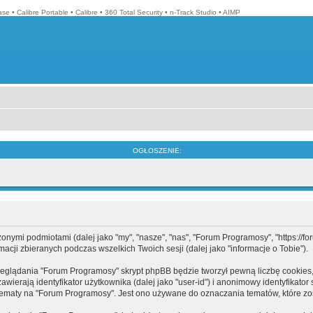
ase
•
Calibre Portable
•
Calibre
•
360 Total Security
•
n-Track Studio
•
AIMP
OGŁOSZENIE:
mi podmiotami (dalej jako "my", "nasze", "nas", "Forum Programosy", "https://forum
cji zbieranych podczas wszelkich Twoich sesji (dalej jako "informacje o Tobie").
eglądania "Forum Programosy" skrypt phpBB będzie tworzył pewną liczbę cookies,
ierają identyfikator użytkownika (dalej jako "user-id") i anonimowy identyfikator 
tematy na "Forum Programosy". Jest ono używane do oznaczania tematów, które zos