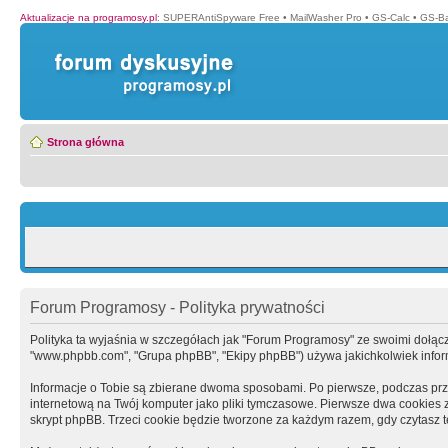
Aktualizacje na programosy.pl
:
SUPERAntiSpyware Free
•
MailWasher Pro
•
GS-Calc
•
GS-B
Strona główna
Forum Programosy - Polityka prywatności
Polityka ta wyjaśnia w szczegółach jak "Forum Programosy" ze swoimi dołączony
"www.phpbb.com", "Grupa phpBB", "Ekipy phpBB") używa jakichkolwiek informa
Informacje o Tobie są zbierane dwoma sposobami. Po pierwsze, podczas prz
internetową na Twój komputer jako pliki tymczasowe. Pierwsze dwa cookies zaw
skrypt phpBB. Trzeci cookie będzie tworzone za każdym razem, gdy czytasz 