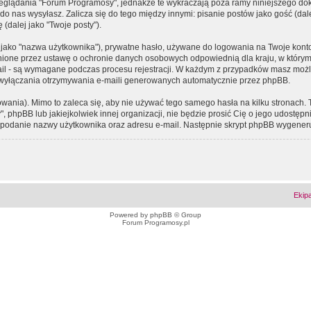
eglądania "Forum Programosy", jednakże te wykraczają poza ramy niniejszego d
 nas wysyłasz. Zalicza się do tego między innymi: pisanie postów jako gość (dalej
(dalej jako "Twoje posty").
 jako "nazwa użytkownika"), prywatne hasło, używane do logowania na Twoje konto (
ione przez ustawę o ochronie danych osobowych odpowiednią dla kraju, w którym z
e-mail - są wymagane podczas procesu rejestracji. W każdym z przypadków masz mo
 wyłączania otrzymywania e-maili generowanych automatycznie przez phpBB.
wania). Mimo to zaleca się, aby nie używać tego samego hasła na kilku stronach. 
phpBB lub jakiejkolwiek innej organizacji, nie będzie prosić Cię o jego udostępn
 o podanie nazwy użytkownika oraz adresu e-mail. Następnie skrypt phpBB wygener
Ekip
Powered by
phpBB
© Group
Forum Programosy.pl