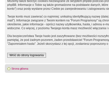
Możemy także tworzyć cookies niezwiązane ze skryptem phpBB podczas prz
phpBB. Informacje o Tobie są także gromadzone na podstawie danych, które do
konto") oraz posty wysłane przez Ciebie po zarejestrowaniu i zalogowaniu się 
Twoje konto musi zawierać co najmniej: unikalną identyfikującą nazwę (dalej
mail"). Informacje związane z Twoim kontem na "Forum Programosy" są chron
określenie, jakie informacje - oprócz nazwy użytkownika, hasła, i adresu 
widoczne. Co więcej, z poziomu Twojego konta masz możliwość włączania i
Dla bezpieczeństwa Twoje hasło jest zaszyfrowane (bez możliwości rozszyfro
pamiętaj, że pod żadnym pozorem, żaden przedstawiciel "Forum Programosy", 
"Zapomniałem hasła". Jeżeli skorzystasz z tej opcji, zostaniesz poproszony
Wróć do strony logowania
Strona główna