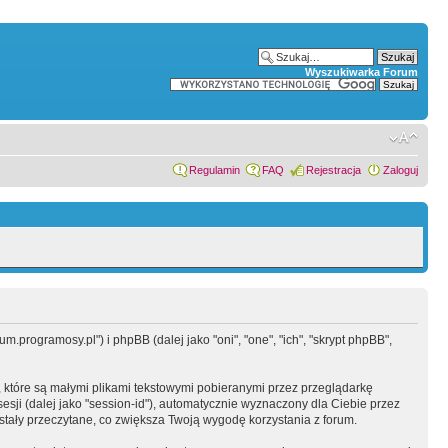
Wyszukiwarka Forum
Regulamin
FAQ
Rejestracja
Zaloguj
.programosy.pl") i phpBB (dalej jako "oni", "one", "ich", "skrypt phpBB",
 które są małymi plikami tekstowymi pobieranymi przez przeglądarkę
sesji (dalej jako "session-id"), automatycznie wyznaczony dla Ciebie przez
tały przeczytane, co zwiększa Twoją wygodę korzystania z forum.