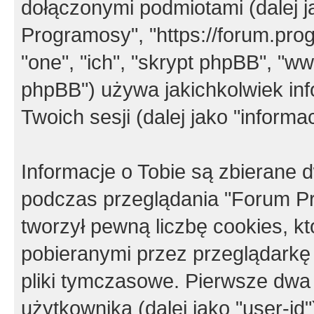
dołączonymi podmiotami (dalej j
Programosy", "https://forum.progr
"one", "ich", "skrypt phpBB", "
phpBB") używa jakichkolwiek in
Twoich sesji (dalej jako "informac
Informacje o Tobie są zbierane
podczas przeglądania "Forum P
tworzył pewną liczbę cookies, k
pobieranymi przez przeglądarkę
pliki tymczasowe. Pierwsze dwa 
użytkownika (dalej jako "user-id"