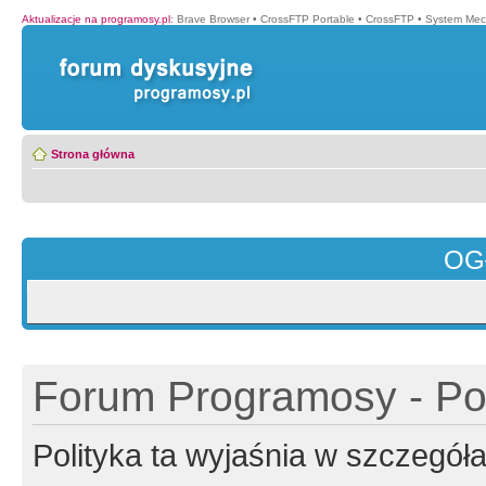
Aktualizacje na programosy.pl
:
Brave Browser
•
CrossFTP Portable
•
CrossFTP
•
System Mec
Strona główna
OG
Forum Programosy - Pol
Polityka ta wyjaśnia w szczegó