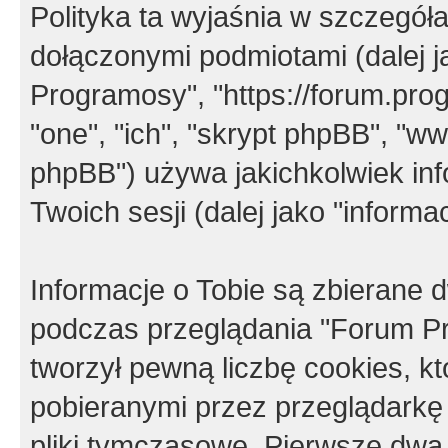
Polityka ta wyjaśnia w szczegó
dołączonymi podmiotami (dalej j
Programosy", "https://forum.progr
"one", "ich", "skrypt phpBB", "
phpBB") używa jakichkolwiek in
Twoich sesji (dalej jako "informac
Informacje o Tobie są zbierane
podczas przeglądania "Forum P
tworzył pewną liczbę cookies, k
pobieranymi przez przeglądarkę
pliki tymczasowe. Pierwsze dwa 