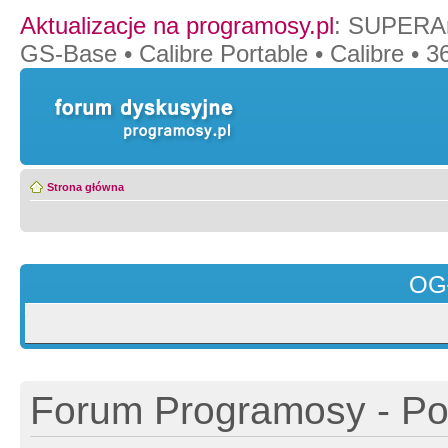
Aktualizacje na programosy.pl
:
SUPERAn
GS-Base
•
Calibre Portable
•
Calibre
•
36
Strona główna
OG
Forum Programosy - Pol