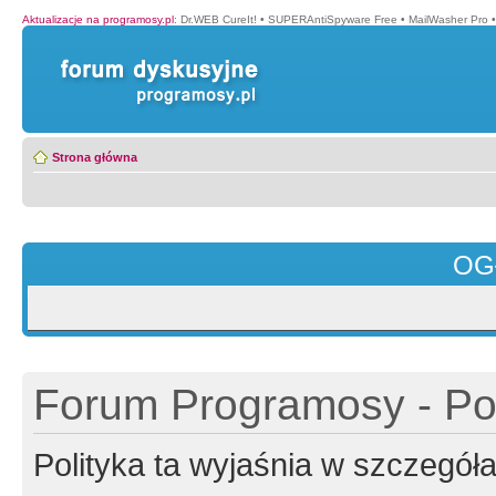
Aktualizacje na programosy.pl
:
Dr.WEB CureIt!
•
SUPERAntiSpyware Free
•
MailWasher Pro
Strona główna
OG
Forum Programosy - Pol
Polityka ta wyjaśnia w szczegó