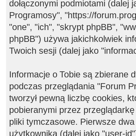
dołączonymi podmiotami (dalej j
Programosy", "https://forum.progr
"one", "ich", "skrypt phpBB", "
phpBB") używa jakichkolwiek in
Twoich sesji (dalej jako "informac
Informacje o Tobie są zbierane
podczas przeglądania "Forum P
tworzył pewną liczbę cookies, k
pobieranymi przez przeglądarkę
pliki tymczasowe. Pierwsze dwa 
użytkownika (dalej jako "user-id"